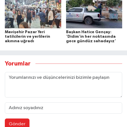
Mavişehir Pazar Yeri
Başkan Hatice Gençay:
tatilcilerin ve yerlilerin
'Didim'in her noktasında
akınına uğradı
gece gündüz sahadayız'
Yorumlar
Gönder