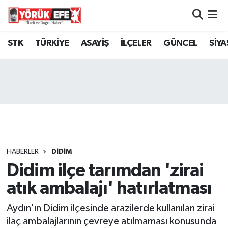
Aydın Nöbetçi Eczaneler
STK
TÜRKİYE
ASAYİŞ
İLÇELER
GÜNCEL
SİYA
Aydın Hava Durumu
AYDIN Namaz Vakitleri
Aydın Trafik Yoğunluk Haritası
Süper Lig Puan Durumu ve Fikstür
HABERLER
DİDİM
Didim ilçe tarımdan 'zirai
Tüm Manşetler
atık ambalajı' hatırlatması
Son Dakika Haberleri
Aydın'ın Didim ilçesinde arazilerde kullanılan zirai
Haber Arşivi
ilaç ambalajlarının çevreye atılmaması konusunda