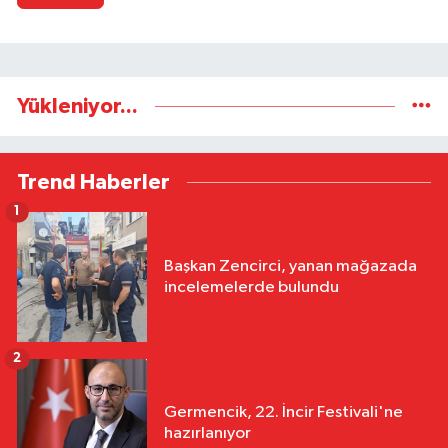
Yükleniyor...
Trend Haberler
1
Başkan Zencirci, yanan mağazada
incelemelerde bulundu
2
Germencik, 22. İncir Festivali'ne
hazırlanıyor