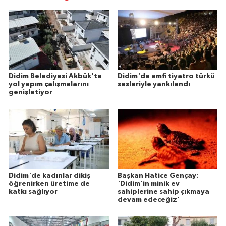
Didim Belediyesi Akbük'te
Didim'de amfi tiyatro türkü
yol yapım çalışmalarını
sesleriyle yankılandı
genişletiyor
Didim'de kadınlar dikiş
Başkan Hatice Gençay:
öğrenirken üretime de
'Didim'in minik ev
katkı sağlıyor
sahiplerine sahip çıkmaya
devam edeceğiz'