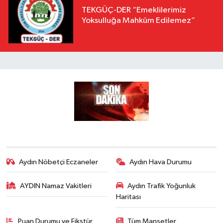
TEKGÜÇ-DER “Emeklilerimiz
Yoksulluğa Mahkûm Edilemez”
Aydın Nöbetçi Eczaneler
Aydın Hava Durumu
AYDIN Namaz Vakitleri
Aydın Trafik Yoğunluk
Haritası
Puan Durumu ve Fikstür
Tüm Manşetler