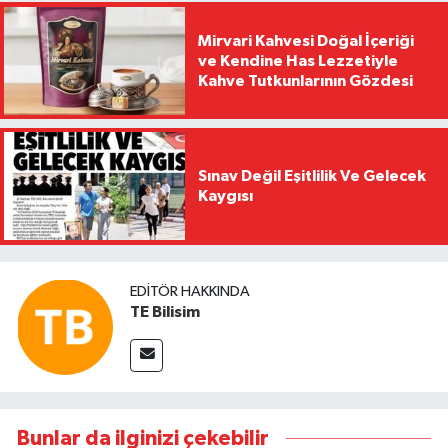
Mirvari Kahvesi Doğal İçeriği
ve Kendine Has Lezzetiyle
Kahve Tutkunlarının Gözdesi
Sınav Değil Eşitlilik Ve Gelecek
Kaygısı
EDITÖR HAKKINDA
TE Bilisim
Bunlar da ilginizi çekebilir