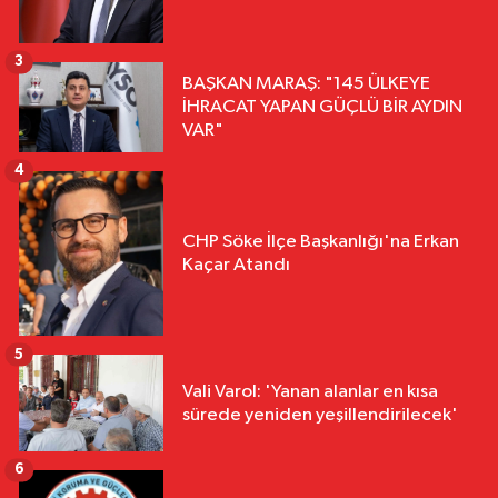
3
BAŞKAN MARAŞ: "145 ÜLKEYE
İHRACAT YAPAN GÜÇLÜ BİR AYDIN
VAR"
4
CHP Söke İlçe Başkanlığı'na Erkan
Kaçar Atandı
5
Vali Varol: 'Yanan alanlar en kısa
sürede yeniden yeşillendirilecek'
6