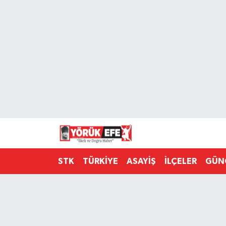
Aydın Nöbetçi Eczaneler
Aydın Hava Durumu
AYDIN Namaz Vakitleri
Aydın Trafik Yoğunluk Haritası
Süper Lig Puan Durumu ve Fikstür
STK
TÜRKİYE
ASAYİŞ
İLÇELER
GÜN
Tüm Manşetler
Son Dakika Haberleri
Haber Arşivi