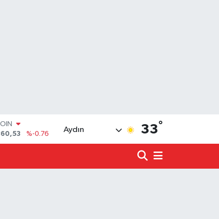
COIN
360,53
%-0.76
°
LAR
33
Aydın
7069
%0.17
RO
0265
%0.01
RLİN
1897
%0.02
LTIN
4.81
%1.44
T100
887
%64