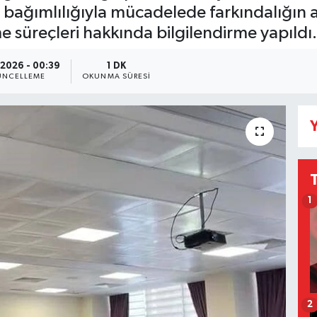
ğımlılığıyla mücadelede farkındalığın artı
 süreçleri hakkında bilgilendirme yapıldı.
.2026 - 00:39
1 DK
NCELLEME
OKUNMA SÜRESI
Y
1
2