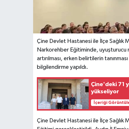
Çine Devlet Hastanesi ile İlçe Sağlık
Narkorehber Eğitiminde, uyuşturucu m
artırılması, erken belirtilerin tanınma
bilgilendirme yapıldı.
Çine'deki 71 y
yükseliyor
İçeriği Görüntül
Çine Devlet Hastanesi ile İlçe Sağlık