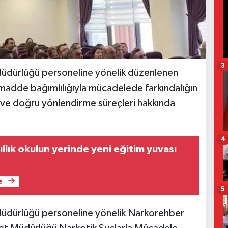
3
 Müdürlüğü personeline yönelik düzenlenen
adde bağımlılığıyla mücadelede farkındalığın
sı ve doğru yönlendirme süreçleri hakkında
4
ıllık okulun yerinde yeni eğitim yuvası
e
5
 Müdürlüğü personeline yönelik Narkorehber