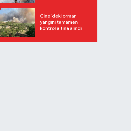
Çine'deki orman
yangını tamamen
kontrol altına alındı