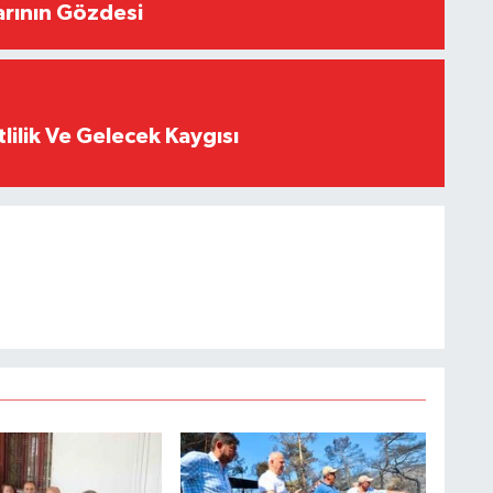
arının Gözdesi
tlilik Ve Gelecek Kaygısı