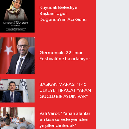
Kuyucak Belediye
Başkanı Uğur
Doğanca’nın Acı Günü
Germencik, 22. İncir
Festivali'ne hazırlanıyor
BAŞKAN MARAŞ: "145
ÜLKEYE İHRACAT YAPAN
GÜÇLÜ BİR AYDIN VAR"
Vali Varol: 'Yanan alanlar
en kısa sürede yeniden
yeşillendirilecek'