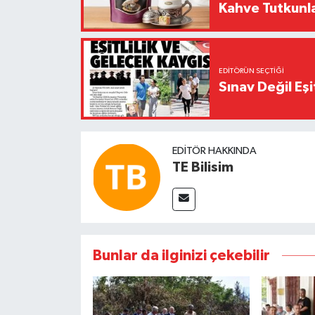
Kahve Tutkunl
EDITÖRÜN SEÇTIĞI
Sınav Değil Eşi
EDITÖR HAKKINDA
TE Bilisim
Bunlar da ilginizi çekebilir