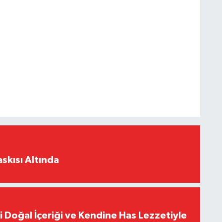
skısı Altında
i Doğal İçeriği ve Kendine Has Lezzetiyle