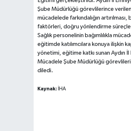
Eğitimi gerçekleştirildi. Aydın İl Em
Şube Müdürlüğü görevlilerince verile
mücadelede farkındalığın artırılması, ba
faktörleri, doğru yönlendirme süreçleri
Sağlık personelinin bağımlılıkla mücad
eğitimde katılımcılara konuya ilişkin k
yönetimi, eğitime katkı sunan Aydın İ
Mücadele Şube Müdürlüğü görevlilerin
diledi.
Kaynak:
İHA