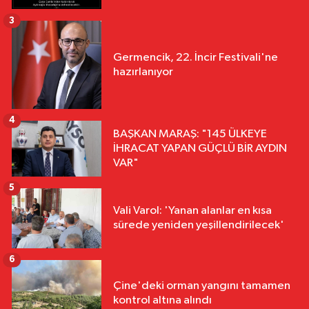
3
Germencik, 22. İncir Festivali'ne
hazırlanıyor
4
BAŞKAN MARAŞ: "145 ÜLKEYE
İHRACAT YAPAN GÜÇLÜ BİR AYDIN
VAR"
5
Vali Varol: 'Yanan alanlar en kısa
sürede yeniden yeşillendirilecek'
6
Çine'deki orman yangını tamamen
kontrol altına alındı