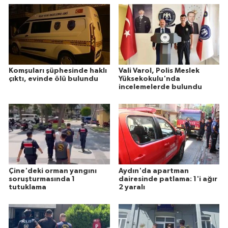
Komşuları şüphesinde haklı
Vali Varol, Polis Meslek
çıktı, evinde ölü bulundu
Yüksekokulu'nda
incelemelerde bulundu
Çine'deki orman yangını
Aydın'da apartman
soruşturmasında 1
dairesinde patlama: 1'i ağır
tutuklama
2 yaralı