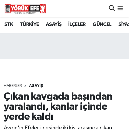
Aydın Nöbetçi Eczaneler
STK
TÜRKİYE
ASAYİŞ
İLÇELER
GÜNCEL
SİYA
Aydın Hava Durumu
AYDIN Namaz Vakitleri
Aydın Trafik Yoğunluk Haritası
Süper Lig Puan Durumu ve Fikstür
HABERLER
ASAYİŞ
Çıkan kavgada başından
Tüm Manşetler
yaralandı, kanlar içinde
Son Dakika Haberleri
yerde kaldı
Haber Arşivi
Aydın'ın Efeler ilçesinde iki kişi arasında çıkan