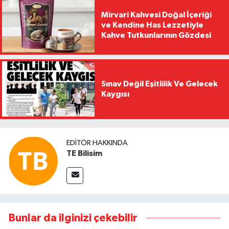
Mirvari Kahvesi Doğal İçeriği
ve Kendine Has Lezzetiyle
Kahve Tutkunlarının Gözdesi
Sınav Değil Eşitlilik Ve Gelecek
Kaygısı
EDITÖR HAKKINDA
TE Bilisim
Bunlar da ilginizi çekebilir