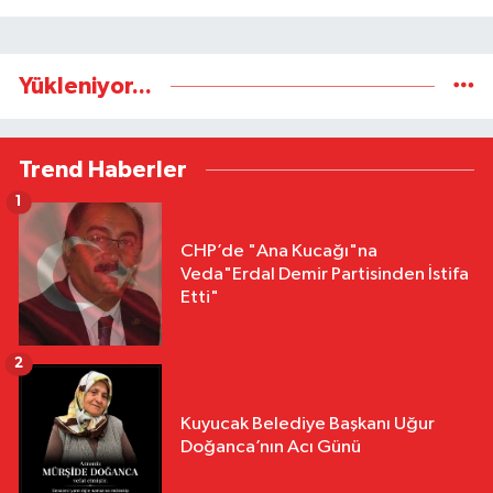
Yükleniyor...
Trend Haberler
1
CHP’de "Ana Kucağı"na
Veda"Erdal Demir Partisinden İstifa
Etti"
2
Kuyucak Belediye Başkanı Uğur
Doğanca’nın Acı Günü