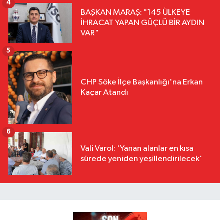
4
BAŞKAN MARAŞ: "145 ÜLKEYE
İHRACAT YAPAN GÜÇLÜ BİR AYDIN
VAR"
5
CHP Söke İlçe Başkanlığı'na Erkan
Kaçar Atandı
6
Vali Varol: 'Yanan alanlar en kısa
sürede yeniden yeşillendirilecek'