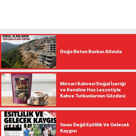
Doğa Beton Baskısı Altında
Mirvari Kahvesi Doğal İçeriği
ve Kendine Has Lezzetiyle
Kahve Tutkunlarının Gözdesi
Sınav Değil Eşitlilik Ve Gelecek
Kaygısı