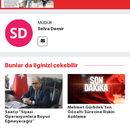
MÜDÜR
Selva Demir
Bunlar da ilginizi çekebilir
Mehmet Gürbilek'ten
Saatçı "Siyasi
Gözaltı Sürecine İlişkin
Operasyonlara Boyun
Açıklama
Eğmeyeceğiz"