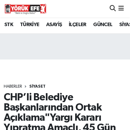
Aydın Nöbetçi Eczaneler
STK
TÜRKİYE
ASAYİŞ
İLÇELER
GÜNCEL
SİYA
Aydın Hava Durumu
AYDIN Namaz Vakitleri
Aydın Trafik Yoğunluk Haritası
Süper Lig Puan Durumu ve Fikstür
HABERLER
SİYASET
CHP’li Belediye
Tüm Manşetler
Başkanlarından Ortak
Son Dakika Haberleri
Açıklama"Yargı Kararı
Yıpratma Amaçlı, 45 Gün
Haber Arşivi