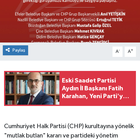
Paylaş
-
+
A
A
Eski Saadet Partisi
Aydın İl Başkanı Fatih
Karahan, Yeni Parti'ye
Katıldı
Cumhuriyet Halk Partisi (CHP) kurultayına yönelik
"mutlak butlan" kararı ve partideki yönetim