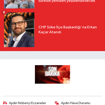
sürede yeniden yeşillendirilecek'
6
CHP Söke İlçe Başkanlığı'na Erkan
Kaçar Atandı
Aydın Nöbetçi Eczaneler
Aydın Hava Durumu