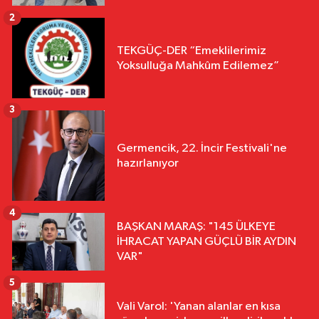
2
TEKGÜÇ-DER “Emeklilerimiz
Yoksulluğa Mahkûm Edilemez”
3
Germencik, 22. İncir Festivali'ne
hazırlanıyor
4
BAŞKAN MARAŞ: "145 ÜLKEYE
İHRACAT YAPAN GÜÇLÜ BİR AYDIN
VAR"
5
Vali Varol: 'Yanan alanlar en kısa