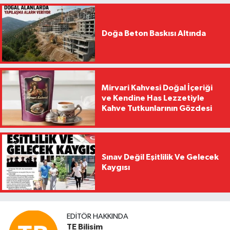
Doğa Beton Baskısı Altında
Mirvari Kahvesi Doğal İçeriği
ve Kendine Has Lezzetiyle
Kahve Tutkunlarının Gözdesi
Sınav Değil Eşitlilik Ve Gelecek
Kaygısı
EDITÖR HAKKINDA
TE Bilisim