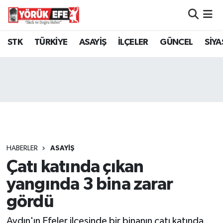
Aydın Nöbetçi Eczaneler
STK
TÜRKİYE
ASAYİŞ
İLÇELER
GÜNCEL
SİYA
Aydın Hava Durumu
AYDIN Namaz Vakitleri
Aydın Trafik Yoğunluk Haritası
Süper Lig Puan Durumu ve Fikstür
HABERLER
ASAYİŞ
Çatı katında çıkan
Tüm Manşetler
yangında 3 bina zarar
Son Dakika Haberleri
gördü
Haber Arşivi
Aydın'ın Efeler ilçesinde bir binanın çatı katında