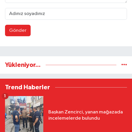
Gönder
Yükleniyor...
Trend Haberler
1
Başkan Zencirci, yanan mağazada
incelemelerde bulundu