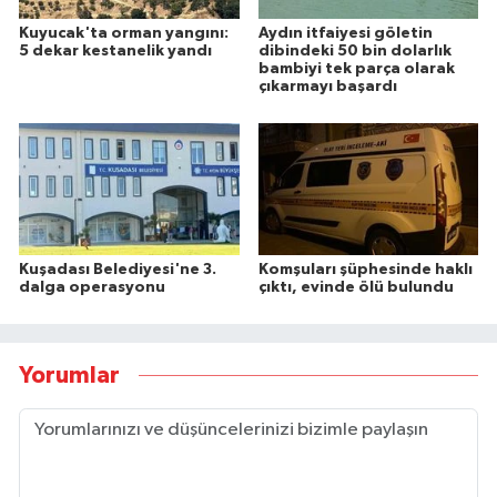
Kuyucak'ta orman yangını:
Aydın itfaiyesi göletin
5 dekar kestanelik yandı
dibindeki 50 bin dolarlık
bambiyi tek parça olarak
çıkarmayı başardı
Kuşadası Belediyesi'ne 3.
Komşuları şüphesinde haklı
dalga operasyonu
çıktı, evinde ölü bulundu
Yorumlar