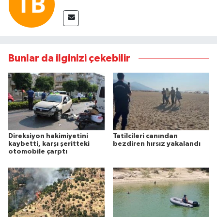
Bunlar da ilginizi çekebilir
Direksiyon hakimiyetini
Tatilcileri canından
kaybetti, karşı şeritteki
bezdiren hırsız yakalandı
otomobile çarptı