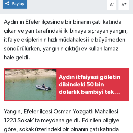
Paylaş
-
+
A
A
Aydın'ın Efeler ilçesinde bir binanın çatı katında
çıkan ve yan tarafındaki iki binaya sıçrayan yangın,
itfaiye ekiplerinin hızlı müdahalesi ile büyümeden
söndürülürken, yangının çıktığı ev kullanılamaz
hale geldi.
Aydın itfaiyesi göletin
dibindeki 50 bin
dolarlık bambiyi tek
parça olarak çıkarmayı
başardı
Yangın, Efeler ilçesi Osman Yozgatlı Mahallesi
1223 Sokak'ta meydana geldi. Edinilen bilgiye
göre, sokak üzerindeki bir binanın çatı katında