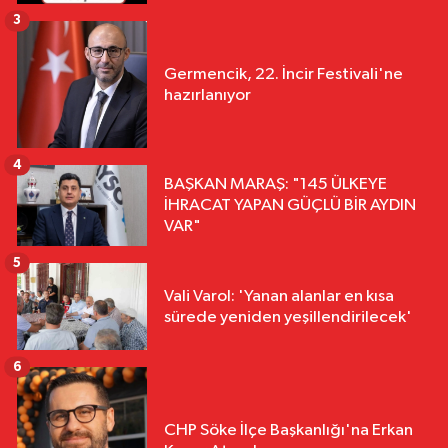
3
Germencik, 22. İncir Festivali'ne
hazırlanıyor
4
BAŞKAN MARAŞ: "145 ÜLKEYE
İHRACAT YAPAN GÜÇLÜ BİR AYDIN
VAR"
5
Vali Varol: 'Yanan alanlar en kısa
sürede yeniden yeşillendirilecek'
6
CHP Söke İlçe Başkanlığı'na Erkan