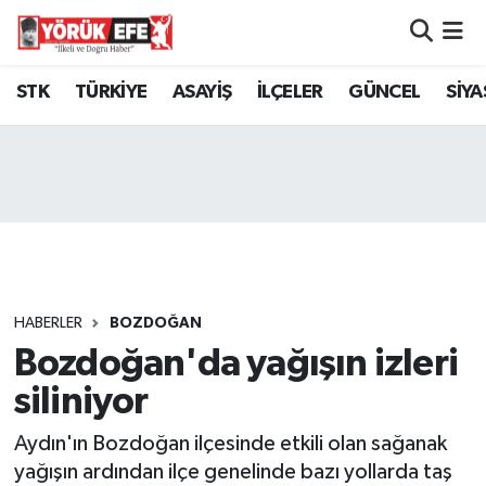
Aydın Nöbetçi Eczaneler
STK
TÜRKİYE
ASAYİŞ
İLÇELER
GÜNCEL
SİYA
Aydın Hava Durumu
AYDIN Namaz Vakitleri
Aydın Trafik Yoğunluk Haritası
Süper Lig Puan Durumu ve Fikstür
HABERLER
BOZDOĞAN
Bozdoğan'da yağışın izleri
Tüm Manşetler
siliniyor
Son Dakika Haberleri
Aydın'ın Bozdoğan ilçesinde etkili olan sağanak
Haber Arşivi
yağışın ardından ilçe genelinde bazı yollarda taş