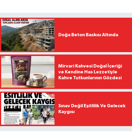
Doğa Beton Baskısı Altında
Mirvari Kahvesi Doğal İçeriği
ve Kendine Has Lezzetiyle
Kahve Tutkunlarının Gözdesi
Sınav Değil Eşitlilik Ve Gelecek
Kaygısı