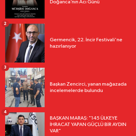
Doğanca’nın Acı Günü
2
Germencik, 22. İncir Festivali'ne
hazırlanıyor
3
Başkan Zencirci, yanan mağazada
incelemelerde bulundu
4
BAŞKAN MARAŞ: "145 ÜLKEYE
İHRACAT YAPAN GÜÇLÜ BİR AYDIN
VAR"