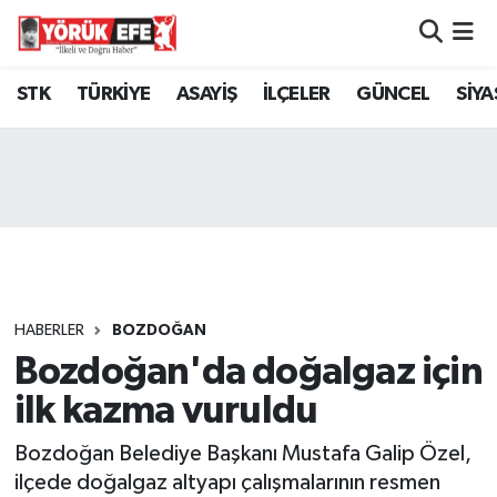
Aydın Nöbetçi Eczaneler
STK
TÜRKİYE
ASAYİŞ
İLÇELER
GÜNCEL
SİYA
Aydın Hava Durumu
AYDIN Namaz Vakitleri
Aydın Trafik Yoğunluk Haritası
Süper Lig Puan Durumu ve Fikstür
HABERLER
BOZDOĞAN
Bozdoğan'da doğalgaz için
Tüm Manşetler
ilk kazma vuruldu
Son Dakika Haberleri
Bozdoğan Belediye Başkanı Mustafa Galip Özel,
Haber Arşivi
ilçede doğalgaz altyapı çalışmalarının resmen