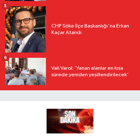
5
CHP Söke İlçe Başkanlığı'na Erkan
Kaçar Atandı
6
Vali Varol: 'Yanan alanlar en kısa
sürede yeniden yeşillendirilecek'