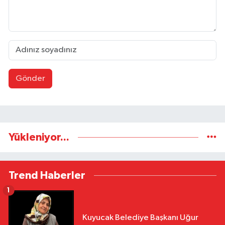
Gönder
Yükleniyor...
Trend Haberler
1
Kuyucak Belediye Başkanı Uğur