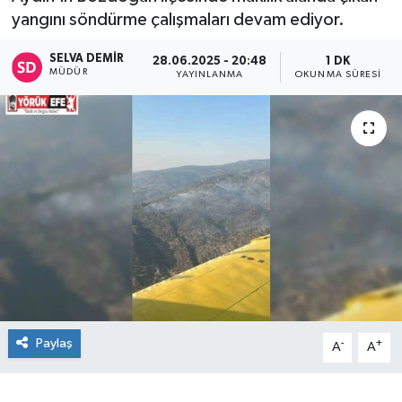
yangını söndürme çalışmaları devam ediyor.
SELVA DEMIR
28.06.2025 - 20:48
1 DK
MÜDÜR
YAYINLANMA
OKUNMA SÜRESI
Paylaş
-
+
A
A