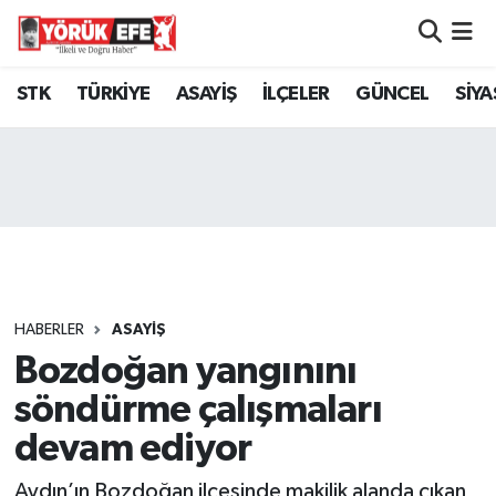
Aydın Nöbetçi Eczaneler
STK
TÜRKİYE
ASAYİŞ
İLÇELER
GÜNCEL
SİYA
Aydın Hava Durumu
AYDIN Namaz Vakitleri
Aydın Trafik Yoğunluk Haritası
Süper Lig Puan Durumu ve Fikstür
HABERLER
ASAYİŞ
Bozdoğan yangınını
Tüm Manşetler
söndürme çalışmaları
Son Dakika Haberleri
devam ediyor
Haber Arşivi
Aydın’ın Bozdoğan ilçesinde makilik alanda çıkan