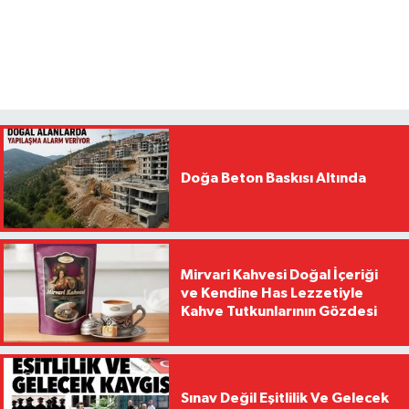
Doğa Beton Baskısı Altında
Mirvari Kahvesi Doğal İçeriği
ve Kendine Has Lezzetiyle
Kahve Tutkunlarının Gözdesi
Sınav Değil Eşitlilik Ve Gelecek