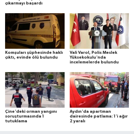
çıkarmayı başardı
Komşuları şüphesinde haklı
Vali Varol, Polis Meslek
çıktı, evinde ölü bulundu
Yüksekokulu'nda
incelemelerde bulundu
Çine'deki orman yangını
Aydın'da apartman
soruşturmasında 1
dairesinde patlama: 1'i ağır
tutuklama
2 yaralı