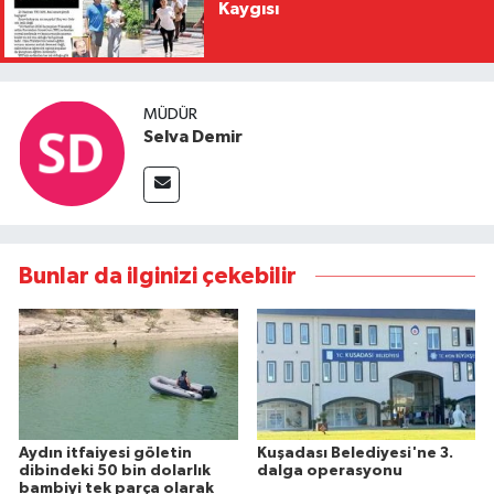
Kaygısı
MÜDÜR
Selva Demir
Bunlar da ilginizi çekebilir
Aydın itfaiyesi göletin
Kuşadası Belediyesi'ne 3.
dibindeki 50 bin dolarlık
dalga operasyonu
bambiyi tek parça olarak