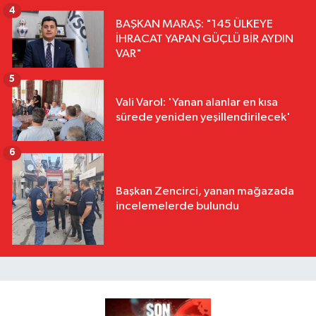
4
BAŞKAN MARAŞ: "145 ÜLKEYE
İHRACAT YAPAN GÜÇLÜ BİR AYDIN
VAR"
5
Vali Varol: 'Yanan alanlar en kısa
sürede yeniden yeşillendirilecek'
6
Başkan Zencirci, yanan mağazada
incelemelerde bulundu