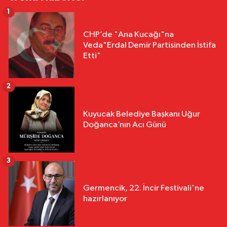
1
CHP’de "Ana Kucağı"na
Veda"Erdal Demir Partisinden İstifa
Etti"
2
Kuyucak Belediye Başkanı Uğur
Doğanca’nın Acı Günü
3
Germencik, 22. İncir Festivali'ne
hazırlanıyor