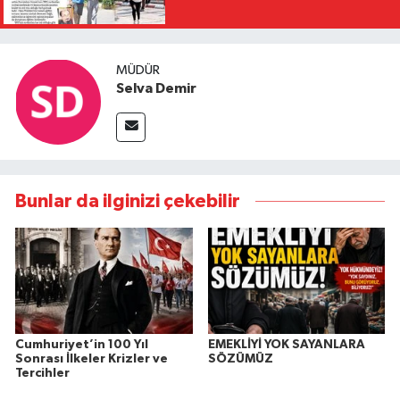
MÜDÜR
Selva Demir
Bunlar da ilginizi çekebilir
Cumhuriyet’in 100 Yıl
EMEKLİYİ YOK SAYANLARA
Sonrası İlkeler Krizler ve
SÖZÜMÜZ
Tercihler