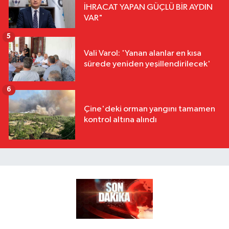
İHRACAT YAPAN GÜÇLÜ BİR AYDIN
VAR"
5
Vali Varol: 'Yanan alanlar en kısa
sürede yeniden yeşillendirilecek'
6
Çine'deki orman yangını tamamen
kontrol altına alındı