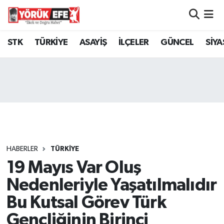
Aydın Nöbetçi Eczaneler
STK
TÜRKİYE
ASAYİŞ
İLÇELER
GÜNCEL
SİYA
Aydın Hava Durumu
AYDIN Namaz Vakitleri
Aydın Trafik Yoğunluk Haritası
Süper Lig Puan Durumu ve Fikstür
HABERLER
TÜRKİYE
19 Mayıs Var Oluş
Tüm Manşetler
Nedenleriyle Yaşatılmalıdır
Son Dakika Haberleri
Bu Kutsal Görev Türk
Gençliğinin Birinci
Haber Arşivi