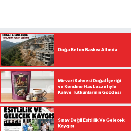
Doğa Beton Baskısı Altında
Mirvari Kahvesi Doğal İçeriği
ve Kendine Has Lezzetiyle
Kahve Tutkunlarının Gözdesi
Sınav Değil Eşitlilik Ve Gelecek
Kaygısı