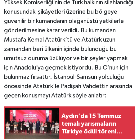
Yüksek Komiserliği’nin de Türk halkının silahlandığı
konusundaki şikâyetleri üzerine bu bölgeye
güvenilir bir kumandanın olağanüstü yetkilerle
gönderilmesine karar verildi. Bu kumandan
Mustafa Kemal Atatürk’tü ve Atatürk uzun
zamandan beri ülkenin içinde bulunduğu bu
umutsuz duruma üzülüyor ve bir şeyler yapmak
için Anadolu’ya geçmek istiyordu. Bu O’nun için
bulunmaz fırsattır. İstanbul-Samsun yolculuğu
öncesinde Atatürk’le Padişah Vahdettin arasında
geçen konuşmayı Atatürk şöyle anlatır:
Aydın'da 15 Temmuz
temalı yarışmaların
Türkiye ödül töreni