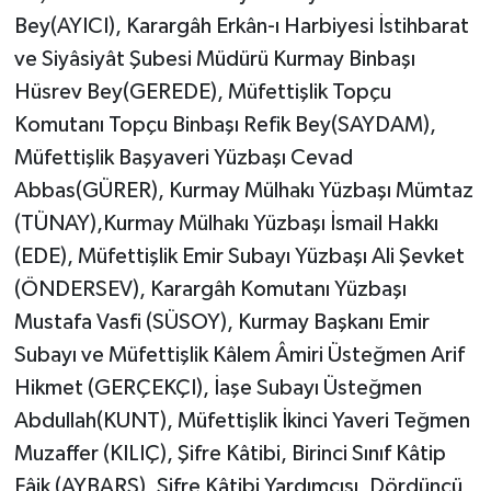
Bey(AYICI), Karargâh Erkân-ı Harbiyesi İstihbarat
ve Siyâsiyât Şubesi Müdürü Kurmay Binbaşı
Hüsrev Bey(GEREDE), Müfettişlik Topçu
Komutanı Topçu Binbaşı Refik Bey(SAYDAM),
Müfettişlik Başyaveri Yüzbaşı Cevad
Abbas(GÜRER), Kurmay Mülhakı Yüzbaşı Mümtaz
(TÜNAY),Kurmay Mülhakı Yüzbaşı İsmail Hakkı
(EDE), Müfettişlik Emir Subayı Yüzbaşı Ali Şevket
(ÖNDERSEV), Karargâh Komutanı Yüzbaşı
Mustafa Vasfi (SÜSOY), Kurmay Başkanı Emir
Subayı ve Müfettişlik Kâlem Âmiri Üsteğmen Arif
Hikmet (GERÇEKÇI), İaşe Subayı Üsteğmen
Abdullah(KUNT), Müfettişlik İkinci Yaveri Teğmen
Muzaffer (KILIÇ), Şifre Kâtibi, Birinci Sınıf Kâtip
Fâik (AYBARS), Şifre Kâtibi Yardımcısı, Dördüncü