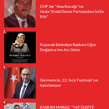
CHP’de "Ana Kucağı"na
Veda"Erdal Demir Partisinden İstifa
Etti"
2
Kuyucak Belediye Başkanı Uğur
Doğanca’nın Acı Günü
3
Germencik, 22. İncir Festivali'ne
hazırlanıyor
4
BAŞKAN MARAŞ: "145 ÜLKEYE