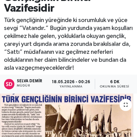
Vazifesidir
Türk gençliğinin yüreğinde ki sorumluluk ve yüce
sevgi “Vatandır.” Bugün yurdunda yaşam koşulları
çekilmez hale gelen, yokluklarla okuyan gençlik,
çareyi yurt dışında arama zorunda bırakılsalar da,
“Sattı” müdafaanın vaz geçilmez neferleri
olduklarının her daim bilincindeler ve bundan da
asla vazgeçmeyeceklerdir!
SELVA DEMIR
18.05.2026 - 00:26
6 DK
MÜDÜR
YAYINLANMA
OKUNMA SÜRESI