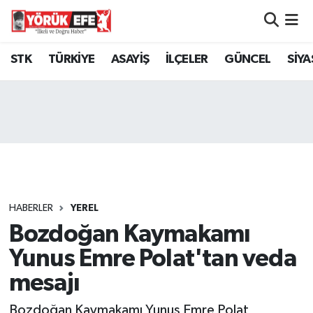
Aydın Nöbetçi Eczaneler
STK
TÜRKİYE
ASAYİŞ
İLÇELER
GÜNCEL
SİYA
Aydın Hava Durumu
AYDIN Namaz Vakitleri
Aydın Trafik Yoğunluk Haritası
Süper Lig Puan Durumu ve Fikstür
HABERLER
YEREL
Bozdoğan Kaymakamı
Tüm Manşetler
Yunus Emre Polat'tan veda
Son Dakika Haberleri
mesajı
Haber Arşivi
Bozdoğan Kaymakamı Yunus Emre Polat,