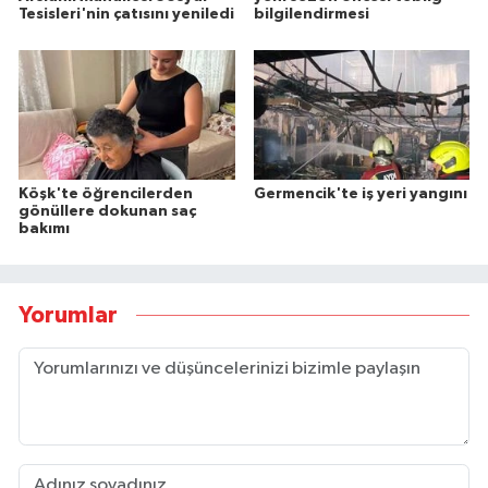
Tesisleri'nin çatısını yeniledi
bilgilendirmesi
Köşk'te öğrencilerden
Germencik'te iş yeri yangını
gönüllere dokunan saç
bakımı
Yorumlar