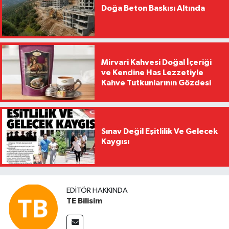
Doğa Beton Baskısı Altında
Mirvari Kahvesi Doğal İçeriği
ve Kendine Has Lezzetiyle
Kahve Tutkunlarının Gözdesi
Sınav Değil Eşitlilik Ve Gelecek
Kaygısı
EDITÖR HAKKINDA
TE Bilisim