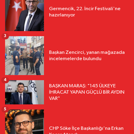
Germencik, 22. İncir Festivali'ne
hazırlanıyor
3
Başkan Zencirci, yanan mağazada
incelemelerde bulundu
4
BAŞKAN MARAŞ: "145 ÜLKEYE
İHRACAT YAPAN GÜÇLÜ BİR AYDIN
VAR"
5
CHP Söke İlçe Başkanlığı'na Erkan