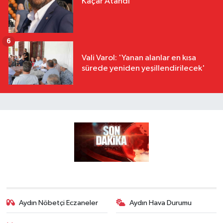
Kaçar Atandı
6
Vali Varol: 'Yanan alanlar en kısa
sürede yeniden yeşillendirilecek'
Aydın Nöbetçi Eczaneler
Aydın Hava Durumu