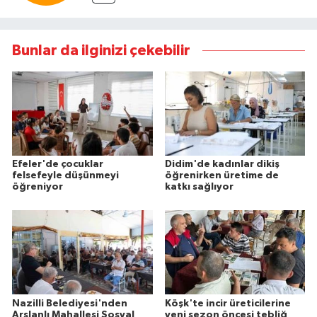
Bunlar da ilginizi çekebilir
Efeler'de çocuklar
Didim'de kadınlar dikiş
felsefeyle düşünmeyi
öğrenirken üretime de
öğreniyor
katkı sağlıyor
Nazilli Belediyesi'nden
Köşk'te incir üreticilerine
Arslanlı Mahallesi Sosyal
yeni sezon öncesi tebliğ