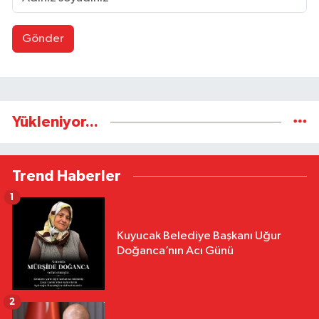
Gönder
Yükleniyor...
Trend Haberler
1
Kuyucak Belediye Başkanı Uğur
Doğanca’nın Acı Günü
2