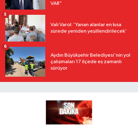
VAR"
5
Vali Varol: 'Yanan alanlar en kısa
sürede yeniden yeşillendirilecek'
6
Aydın Büyükşehir Belediyesi'nin yol
çalışmaları 17 ilçede eş zamanlı
sürüyor