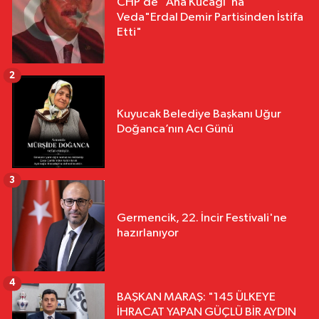
CHP’de "Ana Kucağı"na
Veda"Erdal Demir Partisinden İstifa
Etti"
2
Kuyucak Belediye Başkanı Uğur
Doğanca’nın Acı Günü
3
Germencik, 22. İncir Festivali'ne
hazırlanıyor
4
BAŞKAN MARAŞ: "145 ÜLKEYE
İHRACAT YAPAN GÜÇLÜ BİR AYDIN