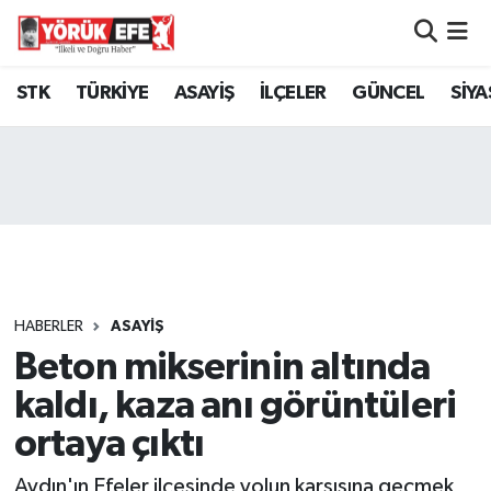
Aydın Nöbetçi Eczaneler
STK
TÜRKİYE
ASAYİŞ
İLÇELER
GÜNCEL
SİYA
Aydın Hava Durumu
AYDIN Namaz Vakitleri
Aydın Trafik Yoğunluk Haritası
Süper Lig Puan Durumu ve Fikstür
HABERLER
ASAYİŞ
Beton mikserinin altında
Tüm Manşetler
kaldı, kaza anı görüntüleri
Son Dakika Haberleri
ortaya çıktı
Haber Arşivi
Aydın'ın Efeler ilçesinde yolun karşısına geçmek