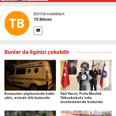
EDITÖR HAKKINDA
TE Bilisim
Bunlar da ilginizi çekebilir
Komşuları şüphesinde haklı
Vali Varol, Polis Meslek
çıktı, evinde ölü bulundu
Yüksekokulu'nda
incelemelerde bulundu