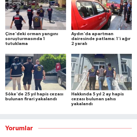
Çine'deki orman yangını
Aydın'da apartman
soruşturmasında 1
dairesinde patlama: 1'i ağır
tutuklama
2 yaralı
Söke'de 25 yıl hapis cezası
Hakkında 5 yıl 2 ay hapis
bulunan firari yakalandı
cezası bulunan şahıs
yakalandı
Yorumlar