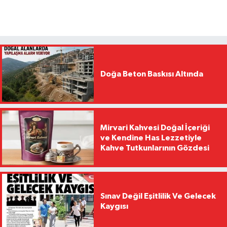
Doğa Beton Baskısı Altında
Mirvari Kahvesi Doğal İçeriği
ve Kendine Has Lezzetiyle
Kahve Tutkunlarının Gözdesi
Sınav Değil Eşitlilik Ve Gelecek
Kaygısı