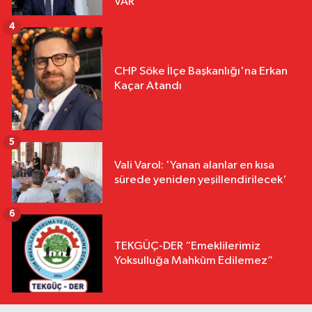
VAR"
4
CHP Söke İlçe Başkanlığı'na Erkan
Kaçar Atandı
5
Vali Varol: 'Yanan alanlar en kısa
sürede yeniden yeşillendirilecek'
6
TEKGÜÇ-DER “Emeklilerimiz
Yoksulluğa Mahkûm Edilemez”