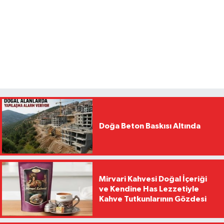
Doğa Beton Baskısı Altında
Mirvari Kahvesi Doğal İçeriği
ve Kendine Has Lezzetiyle
Kahve Tutkunlarının Gözdesi