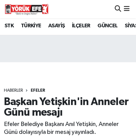
Aydın Nöbetçi Eczaneler
STK
TÜRKİYE
ASAYİŞ
İLÇELER
GÜNCEL
SİYA
Aydın Hava Durumu
AYDIN Namaz Vakitleri
Aydın Trafik Yoğunluk Haritası
Süper Lig Puan Durumu ve Fikstür
HABERLER
EFELER
Başkan Yetişkin'in Anneler
Tüm Manşetler
Günü mesajı
Son Dakika Haberleri
Efeler Belediye Başkanı Anıl Yetişkin, Anneler
Haber Arşivi
Günü dolayısıyla bir mesaj yayınladı.