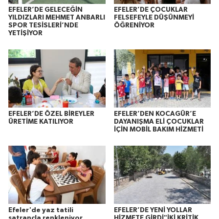
EFELER’DE GELECEĞİN
EFELER’DE ÇOCUKLAR
YILDIZLARI MEHMET ANBARLI
FELSEFEYLE DÜŞÜNMEYİ
SPOR TESİSLERİ’NDE
ÖĞRENİYOR
YETİŞİYOR
EFELER’DE ÖZEL BİREYLER
EFELER’DEN KOCAGÜR’E
ÜRETİME KATILIYOR
DAYANIŞMA ELİ ÇOCUKLAR
İÇİN MOBİL BAKIM HİZMETİ
Efeler'de yaz tatili
EFELER’DE YENİ YOLLAR
satrançla renkleniyor
HİZMETE GİRDİ"İKİ KRİTİK