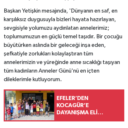
Başkan Yetişkin mesajında, 'Dünyanın en saf, en
karşılıksız duygusuyla bizleri hayata hazırlayan,
sevgisiyle yolumuzu aydınlatan annelerimiz;
toplumumuzun en güçlü temel taşıdır. Bir çocuğu
büyütürken aslında bir geleceği inşa eden,
şefkatiyle zorlukları kolaylaştıran tüm
annelerimizin ve yüreğinde anne sıcaklığı taşıyan
tüm kadınların Anneler Günü'nü en içten
dileklerimle kutluyorum.
EFELER’DEN
KOCAGÜR’E
DAYANIŞMA ELİ
ÇOCUKLAR İÇİN MOBİL
BAKIM HİZMETİ