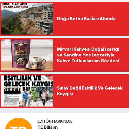
Doğa Beton Baskısı Altında
Mirvari Kahvesi Doğal İçeriği
ve Kendine Has Lezzetiyle
Kahve Tutkunlarının Gözdesi
Sınav Değil Eşitlilik Ve Gelecek
Kaygısı
EDITÖR HAKKINDA
TE Bilisim