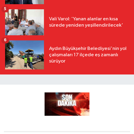
5
Vali Varol: 'Yanan alanlar en kısa
sürede yeniden yeşillendirilecek'
6
Aydın Büyükşehir Belediyesi'nin yol
çalışmaları 17 ilçede eş zamanlı
sürüyor