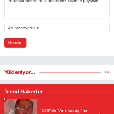
Gönder
Yükleniyor...
Trend Haberler
1
CHP’de "Ana Kucağı"na