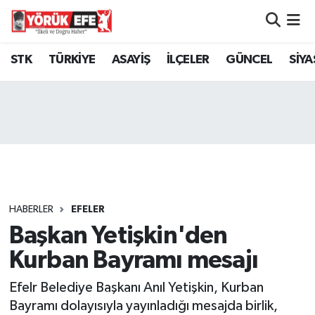
Aydın Nöbetçi Eczaneler
STK
TÜRKİYE
ASAYİŞ
İLÇELER
GÜNCEL
SİYA
Aydın Hava Durumu
AYDIN Namaz Vakitleri
Aydın Trafik Yoğunluk Haritası
Süper Lig Puan Durumu ve Fikstür
HABERLER
EFELER
Başkan Yetişkin'den
Tüm Manşetler
Kurban Bayramı mesajı
Son Dakika Haberleri
Efelr Belediye Başkanı Anıl Yetişkin, Kurban
Haber Arşivi
Bayramı dolayısıyla yayınladığı mesajda birlik,