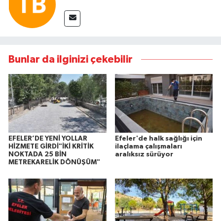
Bunlar da ilginizi çekebilir
EFELER’DE YENİ YOLLAR
Efeler'de halk sağlığı için
HİZMETE GİRDİ"İKİ KRİTİK
ilaçlama çalışmaları
NOKTADA 25 BİN
aralıksız sürüyor
METREKARELİK DÖNÜŞÜM"