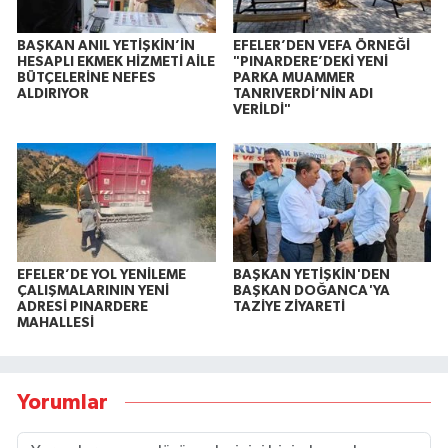
BAŞKAN ANIL YETİŞKİN’İN
EFELER’DEN VEFA ÖRNEĞİ
HESAPLI EKMEK HİZMETİ AİLE
"PINARDERE’DEKİ YENİ
BÜTÇELERİNE NEFES
PARKA MUAMMER
ALDIRIYOR
TANRIVERDİ’NİN ADI
VERİLDİ"
EFELER’DE YOL YENİLEME
BAŞKAN YETİŞKİN'DEN
ÇALIŞMALARININ YENİ
BAŞKAN DOĞANCA'YA
ADRESİ PINARDERE
TAZİYE ZİYARETİ
MAHALLESİ
Yorumlar