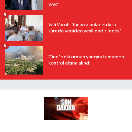
VAR"
5
Vali Varol: 'Yanan alanlar en kısa
sürede yeniden yeşillendirilecek'
6
Çine'deki orman yangını tamamen
kontrol altına alındı