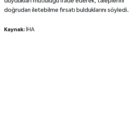
duydukları mutluluğu ifade ederek, taleplerini
doğrudan iletebilme fırsatı bulduklarını söyledi.
Kaynak:
İHA