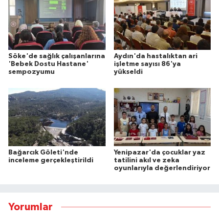
Söke'de sağlık çalışanlarına
Aydın'da hastalıktan ari
'Bebek Dostu Hastane'
işletme sayısı 86'ya
sempozyumu
yükseldi
Bağarcık Göleti'nde
Yenipazar'da çocuklar yaz
inceleme gerçekleştirildi
tatilini akıl ve zeka
oyunlarıyla değerlendiriyor
Yorumlar