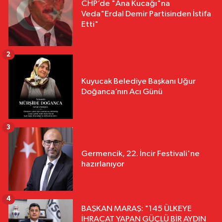
CHP’de "Ana Kucağı"na
Veda"Erdal Demir Partisinden İstifa
Etti"
2
Kuyucak Belediye Başkanı Uğur
Doğanca’nın Acı Günü
3
Germencik, 22. İncir Festivali'ne
hazırlanıyor
4
BAŞKAN MARAŞ: "145 ÜLKEYE
İHRACAT YAPAN GÜÇLÜ BİR AYDIN