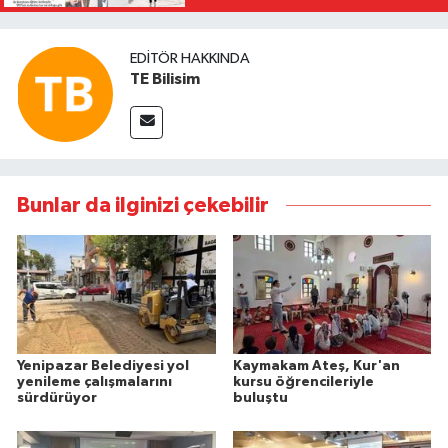
EDITÖR HAKKINDA
TE Bilisim
Bunlar da ilginizi çekebilir
Yenipazar Belediyesi yol
Kaymakam Ateş, Kur'an
yenileme çalışmalarını
kursu öğrencileriyle
sürdürüyor
buluştu