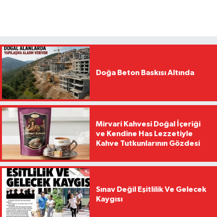
Doğa Beton Baskısı Altında
Mirvari Kahvesi Doğal İçeriği
ve Kendine Has Lezzetiyle
Kahve Tutkunlarının Gözdesi
Sınav Değil Eşitlilik Ve Gelecek
Kaygısı