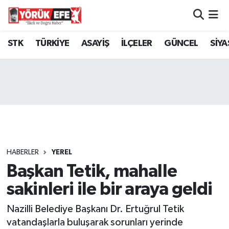
Aydın Nöbetçi Eczaneler
STK
TÜRKİYE
ASAYİŞ
İLÇELER
GÜNCEL
SİYA
Aydın Hava Durumu
AYDIN Namaz Vakitleri
Aydın Trafik Yoğunluk Haritası
Süper Lig Puan Durumu ve Fikstür
HABERLER
YEREL
Başkan Tetik, mahalle
Tüm Manşetler
sakinleri ile bir araya geldi
Son Dakika Haberleri
Nazilli Belediye Başkanı Dr. Ertuğrul Tetik
Haber Arşivi
vatandaşlarla buluşarak sorunları yerinde