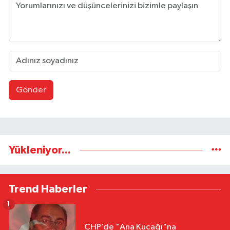
Gönder
Yükleniyor...
Trend Haberler
1
CHP’de "Ana Kucağı"na