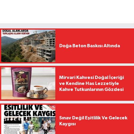
Doğa Beton Baskısı Altında
Mirvari Kahvesi Doğal İçeriği
ve Kendine Has Lezzetiyle
Kahve Tutkunlarının Gözdesi
Sınav Değil Eşitlilik Ve Gelecek
Kaygısı