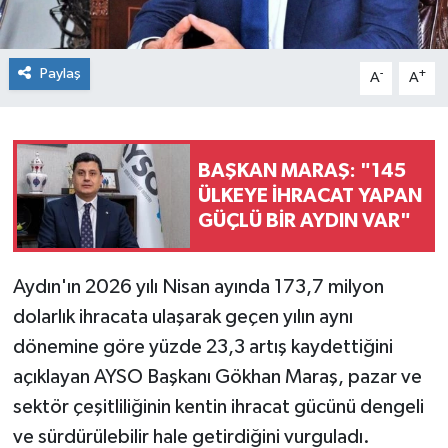
Paylaş
-
+
A
A
BAŞKAN MARAŞ: "145
ÜLKEYE İHRACAT YAPAN
GÜÇLÜ BİR AYDIN VAR"
Aydın'ın 2026 yılı Nisan ayında 173,7 milyon
dolarlık ihracata ulaşarak geçen yılın aynı
dönemine göre yüzde 23,3 artış kaydettiğini
açıklayan AYSO Başkanı Gökhan Maraş, pazar ve
sektör çeşitliliğinin kentin ihracat gücünü dengeli
ve sürdürülebilir hale getirdiğini vurguladı.