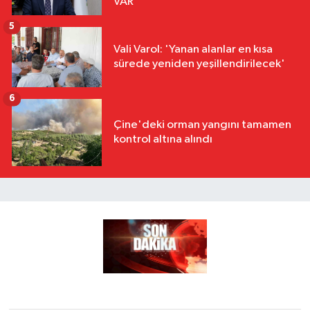
VAR"
5
Vali Varol: 'Yanan alanlar en kısa
sürede yeniden yeşillendirilecek'
6
Çine'deki orman yangını tamamen
kontrol altına alındı