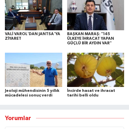
VALİ VAROL'DAN JANTSA'YA
BAŞKAN MARAŞ: "145
ZİYARET
ÜLKEYE İHRACAT YAPAN
GÜÇLÜ BİR AYDIN VAR"
Jeoloji mühendisinin 5 yıllık
İncirde hasat ve ihracat
mücadelesi sonuç verdi
tarihi belli oldu
Yorumlar