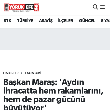
Aydın Nöbetçi Eczaneler
STK
TÜRKİYE
ASAYİŞ
İLÇELER
GÜNCEL
SİYA
Aydın Hava Durumu
AYDIN Namaz Vakitleri
Aydın Trafik Yoğunluk Haritası
Süper Lig Puan Durumu ve Fikstür
HABERLER
EKONOMİ
Başkan Maraş: 'Aydın
Tüm Manşetler
ihracatta hem rakamlarını,
Son Dakika Haberleri
hem de pazar gücünü
büyütüyor'
Haber Arşivi