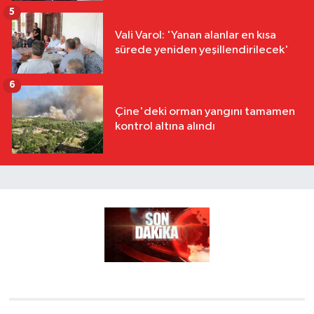
5
Vali Varol: 'Yanan alanlar en kısa
sürede yeniden yeşillendirilecek'
6
Çine'deki orman yangını tamamen
kontrol altına alındı