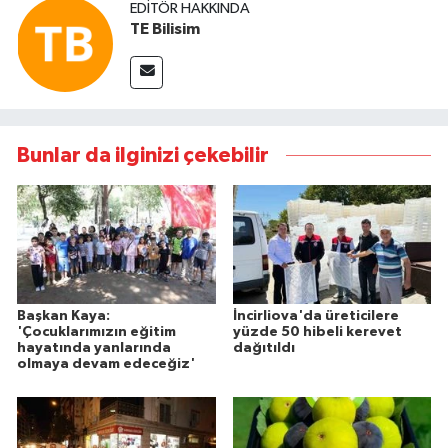
EDITÖR HAKKINDA
TE Bilisim
Bunlar da ilginizi çekebilir
Başkan Kaya:
İncirliova'da üreticilere
'Çocuklarımızın eğitim
yüzde 50 hibeli kerevet
hayatında yanlarında
dağıtıldı
olmaya devam edeceğiz'