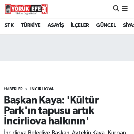
Aydın Nöbetçi Eczaneler
STK
TÜRKİYE
ASAYİŞ
İLÇELER
GÜNCEL
SİYA
Aydın Hava Durumu
AYDIN Namaz Vakitleri
Aydın Trafik Yoğunluk Haritası
Süper Lig Puan Durumu ve Fikstür
HABERLER
İNCİRLİOVA
Başkan Kaya: 'Kültür
Tüm Manşetler
Park'ın tapusu artık
Son Dakika Haberleri
İncirliova halkının'
Haber Arşivi
İncirliova Belediye Başkanı Aytekin Kaya, Kurban