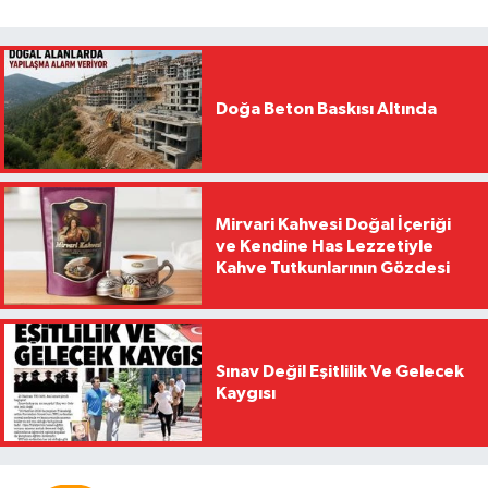
Doğa Beton Baskısı Altında
Mirvari Kahvesi Doğal İçeriği
ve Kendine Has Lezzetiyle
Kahve Tutkunlarının Gözdesi
Sınav Değil Eşitlilik Ve Gelecek
Kaygısı