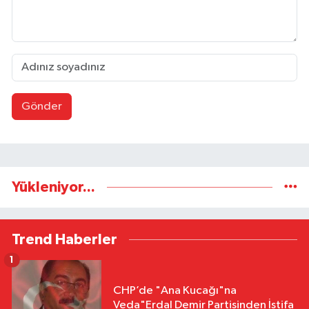
Gönder
Yükleniyor...
Trend Haberler
1
CHP’de "Ana Kucağı"na
Veda"Erdal Demir Partisinden İstifa