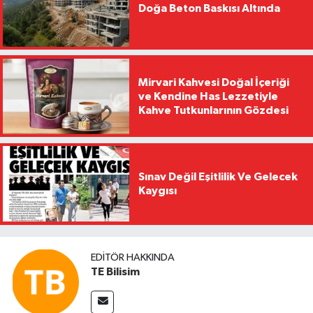
Doğa Beton Baskısı Altında
Mirvari Kahvesi Doğal İçeriği
ve Kendine Has Lezzetiyle
Kahve Tutkunlarının Gözdesi
Sınav Değil Eşitlilik Ve Gelecek
Kaygısı
EDITÖR HAKKINDA
TE Bilisim