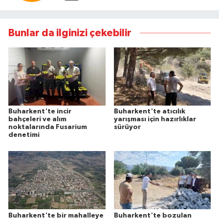
Bunlar da ilginizi çekebilir
Buharkent'te incir
Buharkent'te atıcılık
bahçeleri ve alım
yarışması için hazırlıklar
noktalarında Fusarium
sürüyor
denetimi
Buharkent'te bir mahalleye
Buharkent'te bozulan