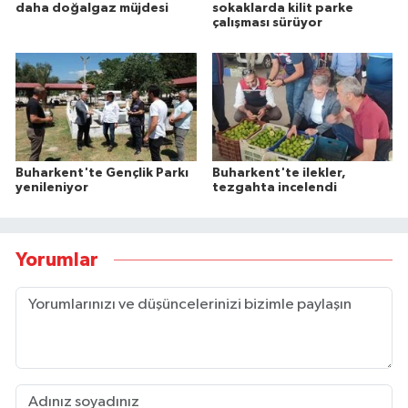
daha doğalgaz müjdesi
sokaklarda kilit parke
çalışması sürüyor
Buharkent'te Gençlik Parkı
Buharkent'te ilekler,
yenileniyor
tezgahta incelendi
Yorumlar