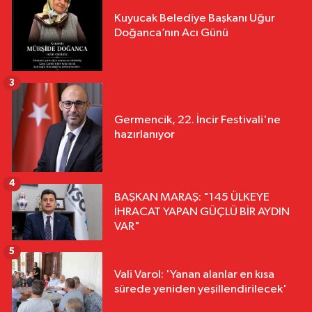
Kuyucak Belediye Başkanı Uğur
Doğanca’nın Acı Günü
3
Germencik, 22. İncir Festivali'ne
hazırlanıyor
4
BAŞKAN MARAŞ: "145 ÜLKEYE
İHRACAT YAPAN GÜÇLÜ BİR AYDIN
VAR"
5
Vali Varol: 'Yanan alanlar en kısa
sürede yeniden yeşillendirilecek'