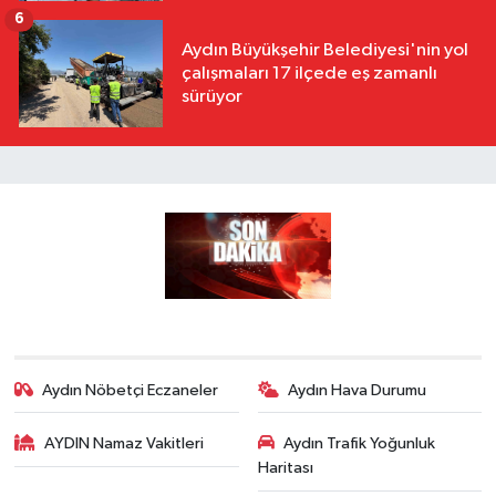
6
Aydın Büyükşehir Belediyesi'nin yol
çalışmaları 17 ilçede eş zamanlı
sürüyor
Aydın Nöbetçi Eczaneler
Aydın Hava Durumu
AYDIN Namaz Vakitleri
Aydın Trafik Yoğunluk
Haritası