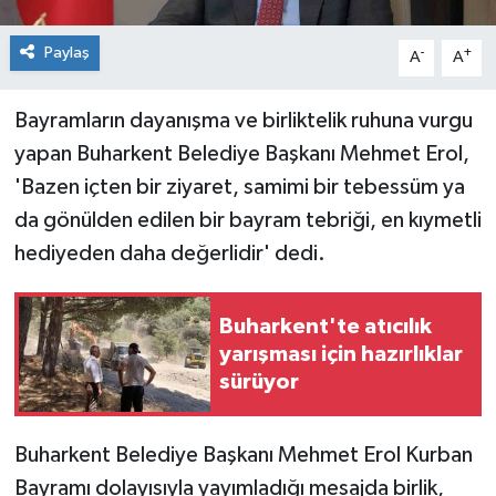
Paylaş
-
+
A
A
Bayramların dayanışma ve birliktelik ruhuna vurgu
yapan Buharkent Belediye Başkanı Mehmet Erol,
'Bazen içten bir ziyaret, samimi bir tebessüm ya
da gönülden edilen bir bayram tebriği, en kıymetli
hediyeden daha değerlidir' dedi.
Buharkent'te atıcılık
yarışması için hazırlıklar
sürüyor
Buharkent Belediye Başkanı Mehmet Erol Kurban
Bayramı dolayısıyla yayımladığı mesajda birlik,