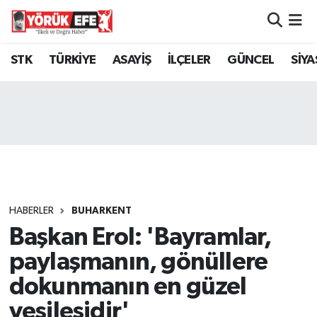
Aydın Nöbetçi Eczaneler
STK
TÜRKİYE
ASAYİŞ
İLÇELER
GÜNCEL
SİYA
Aydın Hava Durumu
AYDIN Namaz Vakitleri
Aydın Trafik Yoğunluk Haritası
Süper Lig Puan Durumu ve Fikstür
HABERLER
BUHARKENT
Başkan Erol: 'Bayramlar,
Tüm Manşetler
paylaşmanın, gönüllere
Son Dakika Haberleri
dokunmanın en güzel
vesilesidir'
Haber Arşivi