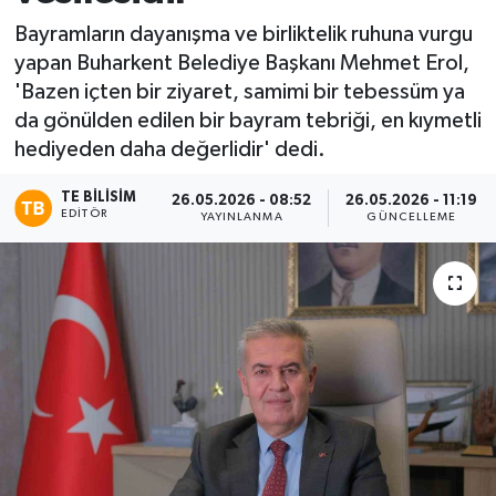
Bayramların dayanışma ve birliktelik ruhuna vurgu
yapan Buharkent Belediye Başkanı Mehmet Erol,
'Bazen içten bir ziyaret, samimi bir tebessüm ya
da gönülden edilen bir bayram tebriği, en kıymetli
hediyeden daha değerlidir' dedi.
TE BILISIM
26.05.2026 - 08:52
26.05.2026 - 11:19
EDITÖR
YAYINLANMA
GÜNCELLEME