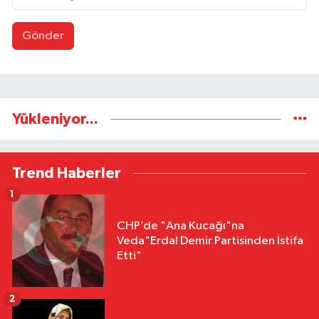
Gönder
Yükleniyor...
Trend Haberler
1
CHP’de "Ana Kucağı"na
Veda"Erdal Demir Partisinden İstifa
Etti"
2