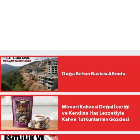
Doğa Beton Baskısı Altında
Mirvari Kahvesi Doğal İçeriği
ve Kendine Has Lezzetiyle
Kahve Tutkunlarının Gözdesi