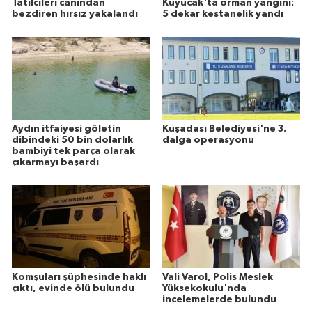
Tatilcileri canından
Kuyucak'ta orman yangını:
bezdiren hırsız yakalandı
5 dekar kestanelik yandı
Aydın itfaiyesi göletin
Kuşadası Belediyesi'ne 3.
dibindeki 50 bin dolarlık
dalga operasyonu
bambiyi tek parça olarak
çıkarmayı başardı
Komşuları şüphesinde haklı
Vali Varol, Polis Meslek
çıktı, evinde ölü bulundu
Yüksekokulu'nda
incelemelerde bulundu