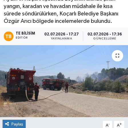
yangın, karadan ve havadan müdahale ile kısa
sürede söndürülürken, Koçarlı Belediye Başkanı
Özgür Arıcı bölgede incelemelerde bulundu.
TE BILISIM
02.07.2026 - 17:27
02.07.2026 - 17:36
EDITÖR
YAYINLANMA
GÜNCELLEME
Paylaş
-
+
A
A