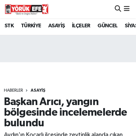
Aydın Nöbetçi Eczaneler
STK
TÜRKİYE
ASAYİŞ
İLÇELER
GÜNCEL
SİYA
Aydın Hava Durumu
AYDIN Namaz Vakitleri
Aydın Trafik Yoğunluk Haritası
Süper Lig Puan Durumu ve Fikstür
HABERLER
ASAYİŞ
Başkan Arıcı, yangın
Tüm Manşetler
bölgesinde incelemelerde
Son Dakika Haberleri
bulundu
Haber Arşivi
Aydın'ın Koçarlı ilçesinde zeytinlik alanda çıkan