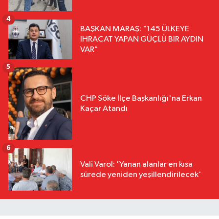
4
BAŞKAN MARAŞ: "145 ÜLKEYE
İHRACAT YAPAN GÜÇLÜ BİR AYDIN
VAR"
5
CHP Söke İlçe Başkanlığı'na Erkan
Kaçar Atandı
6
Vali Varol: 'Yanan alanlar en kısa
sürede yeniden yeşillendirilecek'