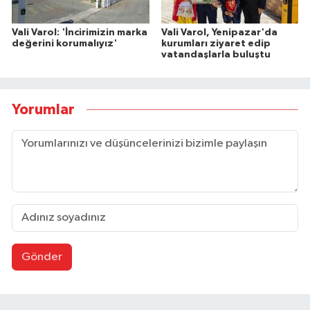
Vali Varol: 'İncirimizin marka
Vali Varol, Yenipazar'da
değerini korumalıyız'
kurumları ziyaret edip
vatandaşlarla buluştu
Yorumlar
Gönder