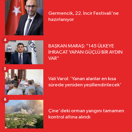
Germencik, 22. İncir Festivali'ne
hazırlanıyor
4
BAŞKAN MARAŞ: "145 ÜLKEYE
İHRACAT YAPAN GÜÇLÜ BİR AYDIN
VAR"
5
Vali Varol: 'Yanan alanlar en kısa
sürede yeniden yeşillendirilecek'
6
Çine'deki orman yangını tamamen
kontrol altına alındı