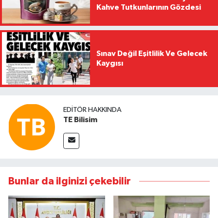
Kahve Tutkunlarının Gözdesi
Sınav Değil Eşitlilik Ve Gelecek
Kaygısı
EDITÖR HAKKINDA
TE Bilisim
Bunlar da ilginizi çekebilir