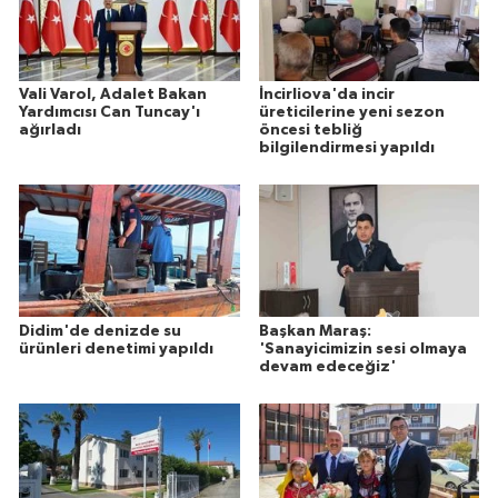
Vali Varol, Adalet Bakan
İncirliova'da incir
Yardımcısı Can Tuncay'ı
üreticilerine yeni sezon
ağırladı
öncesi tebliğ
bilgilendirmesi yapıldı
Didim'de denizde su
Başkan Maraş:
ürünleri denetimi yapıldı
'Sanayicimizin sesi olmaya
devam edeceğiz'