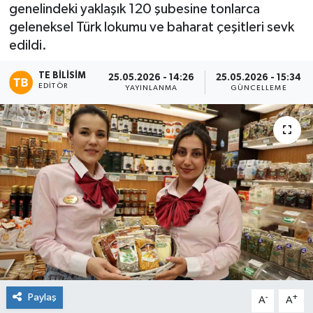
genelindeki yaklaşık 120 şubesine tonlarca
geleneksel Türk lokumu ve baharat çeşitleri sevk
edildi.
TE BILISIM
25.05.2026 - 14:26
25.05.2026 - 15:34
EDITÖR
YAYINLANMA
GÜNCELLEME
Paylaş
-
+
A
A