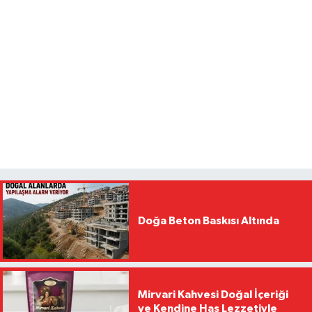
Doğa Beton Baskısı Altında
Mirvari Kahvesi Doğal İçeriği
ve Kendine Has Lezzetiyle