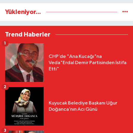
Yükleniyor...
Trend Haberler
1
CHP’de "Ana Kucağı"na
Veda"Erdal Demir Partisinden İstifa
Etti"
2
Kuyucak Belediye Başkanı Uğur
Doğanca’nın Acı Günü
3