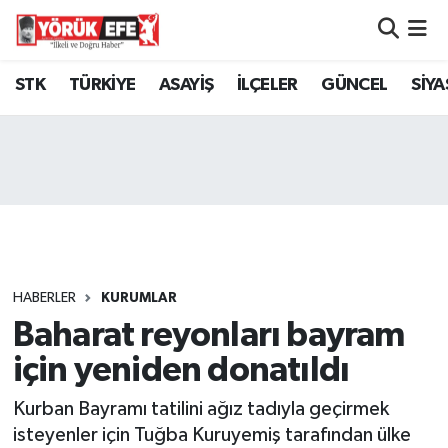
Aydın Nöbetçi Eczaneler
STK
TÜRKİYE
ASAYİŞ
İLÇELER
GÜNCEL
SİYA
Aydın Hava Durumu
AYDIN Namaz Vakitleri
Aydın Trafik Yoğunluk Haritası
Süper Lig Puan Durumu ve Fikstür
HABERLER
KURUMLAR
Baharat reyonları bayram
Tüm Manşetler
için yeniden donatıldı
Son Dakika Haberleri
Kurban Bayramı tatilini ağız tadıyla geçirmek
Haber Arşivi
isteyenler için Tuğba Kuruyemiş tarafından ülke