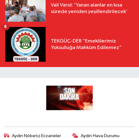
Vali Varol: 'Yanan alanlar en kısa
sürede yeniden yeşillendirilecek'
6
TEKGÜÇ-DER “Emeklilerimiz
Yoksulluğa Mahkûm Edilemez”
Aydın Nöbetçi Eczaneler
Aydın Hava Durumu