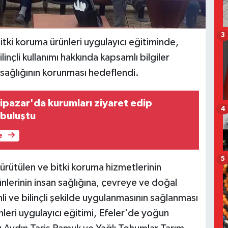
3
itki koruma ürünleri uygulayıcı eğitiminde,
linçli kullanımı hakkında kapsamlı bilgiler
e sağlığının korunması hedeflendi.
nipazar'da kurumları ziyaret edip
4
 buluştu
e
5
ürütülen ve bitki koruma hizmetlerinin
rünlerinin insan sağlığına, çevreye ve doğal
ve bilinçli şekilde uygulanmasının sağlanması
leri uygulayıcı eğitimi, Efeler'de yoğun