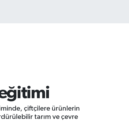
ITCOIN
4.959,79
%1.11
 eğitimi
minde, çiftçilere ürünlerin
rdürülebilir tarım ve çevre