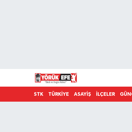
Aydın Nöbetçi Eczaneler
Aydın Hava Durumu
AYDIN Namaz Vakitleri
Aydın Trafik Yoğunluk Haritası
Süper Lig Puan Durumu ve Fikstür
STK
TÜRKİYE
ASAYİŞ
İLÇELER
GÜN
Tüm Manşetler
Son Dakika Haberleri
Haber Arşivi