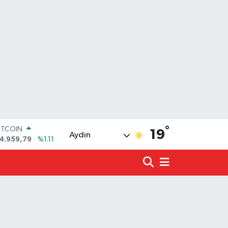
°
OLAR
19
Aydın
7,7436
%0.18
URO
5,2510
%0.32
TERLİN
4,4811
%0.38
.ALTIN
660.55
%0.03
İST100
3.779
%-14