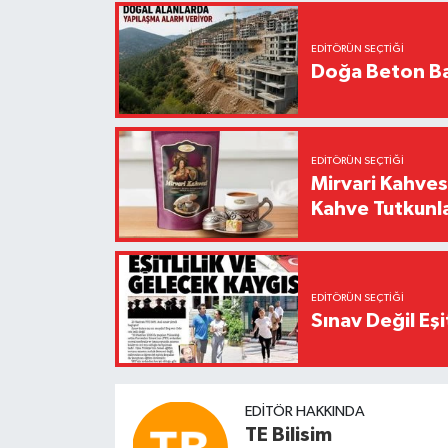
EDITÖRÜN SEÇTIĞI
Doğa Beton Ba
EDITÖRÜN SEÇTIĞI
Mirvari Kahves
Kahve Tutkunl
EDITÖRÜN SEÇTIĞI
Sınav Değil Eşi
EDITÖR HAKKINDA
TE Bilisim