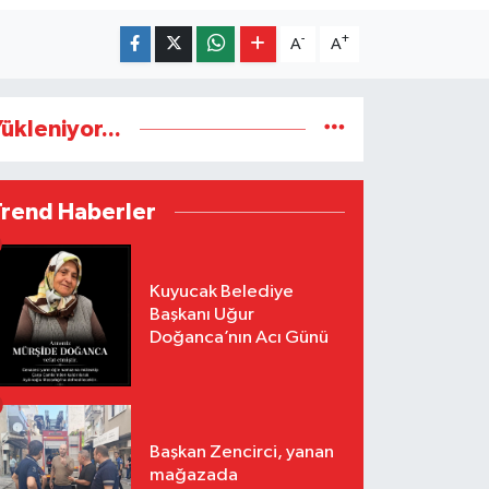
-
+
A
A
ükleniyor...
Trend Haberler
Kuyucak Belediye
Başkanı Uğur
Doğanca’nın Acı Günü
Başkan Zencirci, yanan
mağazada