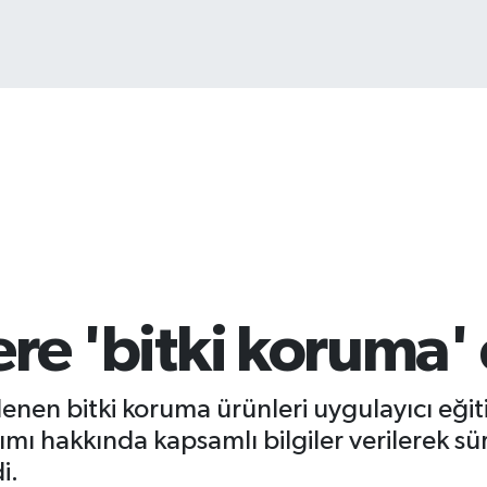
B
6
lere 'bitki koruma'
enen bitki koruma ürünleri uygulayıcı eğiti
nımı hakkında kapsamlı bilgiler verilerek sü
i.