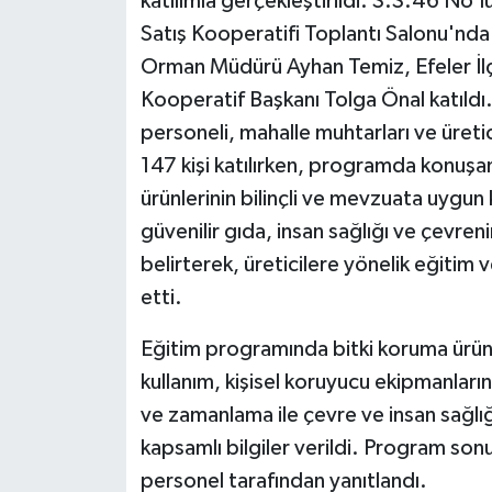
katılımla gerçekleştirildi. S.S.46 No'
Satış Kooperatifi Toplantı Salonu'nd
Orman Müdürü Ayhan Temiz, Efeler İ
Kooperatif Başkanı Tolga Önal katıldı.
personeli, mahalle muhtarları ve üreti
147 kişi katılırken, programda konuşa
ürünlerinin bilinçli ve mevzuata uygun k
güvenilir gıda, insan sağlığı ve çevre
belirterek, üreticilere yönelik eğitim v
etti.
Eğitim programında bitki koruma ürünle
kullanım, kişisel koruyucu ekipmanlar
ve zamanlama ile çevre ve insan sağlı
kapsamlı bilgiler verildi. Program sonu
personel tarafından yanıtlandı.