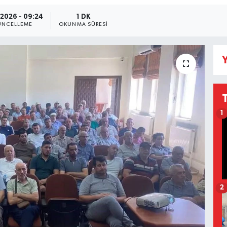
.2026 - 09:24
1 DK
NCELLEME
OKUNMA SÜRESI
Y
1
2