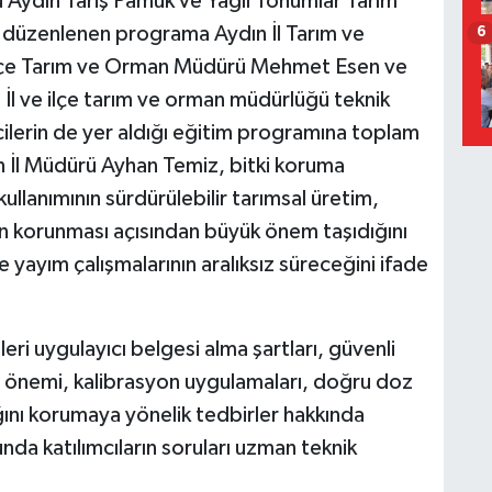
lu Aydın Tariş Pamuk ve Yağlı Tohumlar Tarım
a düzenlenen programa Aydın İl Tarım ve
6
lçe Tarım ve Orman Müdürü Mehmet Esen ve
 İl ve ilçe tarım ve orman müdürlüğü teknik
cilerin de yer aldığı eğitim programına toplam
n İl Müdürü Ayhan Temiz, bitki koruma
ullanımının sürdürülebilir tarımsal üretim,
nin korunması açısından büyük önem taşıdığını
e yayım çalışmalarının aralıksız süreceğini ifade
ri uygulayıcı belgesi alma şartları, güvenli
ın önemi, kalibrasyon uygulamaları, doğru doz
ğını korumaya yönelik tedbirler hakkında
nda katılımcıların soruları uzman teknik