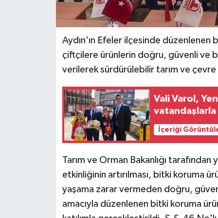
Aydın'ın Efeler ilçesinde düzenlenen b
çiftçilere ürünlerin doğru, güvenli ve bi
verilerek sürdürülebilir tarım ve çevr
Vali Varol, Ye
vatandaşlarla
İçeriği Görüntül
Tarım ve Orman Bakanlığı tarafından y
etkinliğinin artırılması, bitki koruma ü
yaşama zarar vermeden doğru, güvenli 
amacıyla düzenlenen bitki koruma ürün