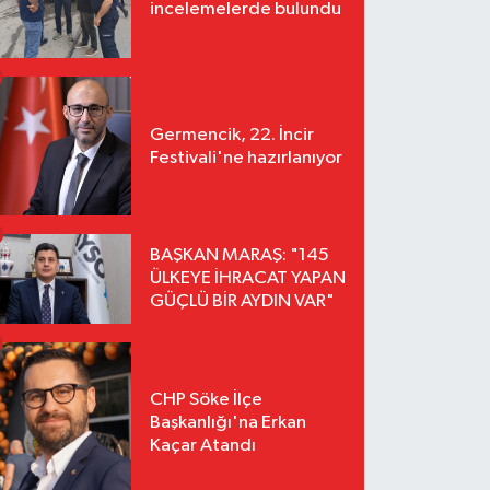
incelemelerde bulundu
Germencik, 22. İncir
Festivali'ne hazırlanıyor
BAŞKAN MARAŞ: "145
ÜLKEYE İHRACAT YAPAN
GÜÇLÜ BİR AYDIN VAR"
CHP Söke İlçe
Başkanlığı'na Erkan
Kaçar Atandı