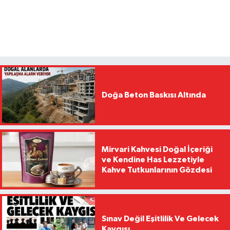
Doğa Beton Baskısı Altında
Mirvari Kahvesi Doğal İçeriği
ve Kendine Has Lezzetiyle
Kahve Tutkunlarının Gözdesi
Sınav Değil Eşitlilik Ve Gelecek
Kaygısı