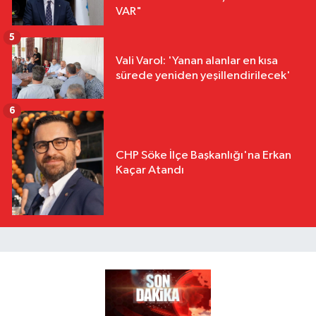
VAR"
5
Vali Varol: 'Yanan alanlar en kısa
sürede yeniden yeşillendirilecek'
6
CHP Söke İlçe Başkanlığı'na Erkan
Kaçar Atandı