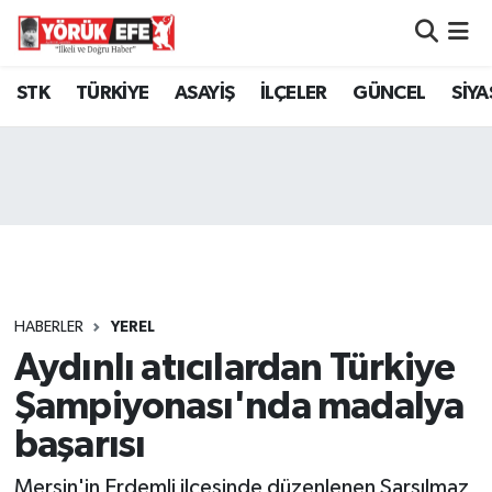
Aydın Nöbetçi Eczaneler
STK
TÜRKİYE
ASAYİŞ
İLÇELER
GÜNCEL
SİYA
Aydın Hava Durumu
AYDIN Namaz Vakitleri
Aydın Trafik Yoğunluk Haritası
Süper Lig Puan Durumu ve Fikstür
HABERLER
YEREL
Aydınlı atıcılardan Türkiye
Tüm Manşetler
Şampiyonası'nda madalya
Son Dakika Haberleri
başarısı
Haber Arşivi
Mersin'in Erdemli ilçesinde düzenlenen Sarsılmaz