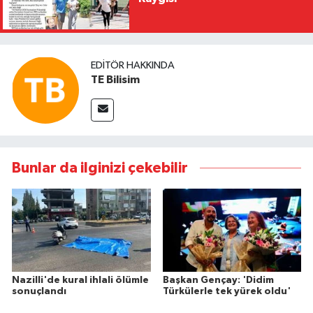
EDITÖR HAKKINDA
TE Bilisim
Bunlar da ilginizi çekebilir
Nazilli'de kural ihlali ölümle
Başkan Gençay: 'Didim
sonuçlandı
Türkülerle tek yürek oldu'