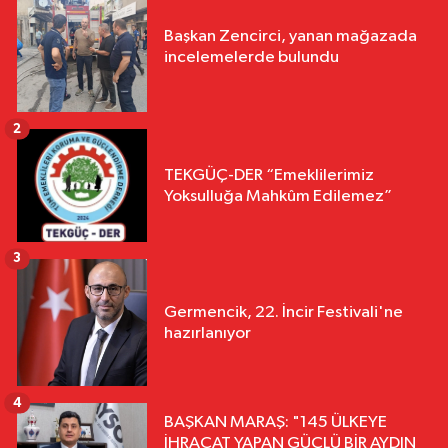
Başkan Zencirci, yanan mağazada
incelemelerde bulundu
2
TEKGÜÇ-DER “Emeklilerimiz
Yoksulluğa Mahkûm Edilemez”
3
Germencik, 22. İncir Festivali'ne
hazırlanıyor
4
BAŞKAN MARAŞ: "145 ÜLKEYE
İHRACAT YAPAN GÜÇLÜ BİR AYDIN