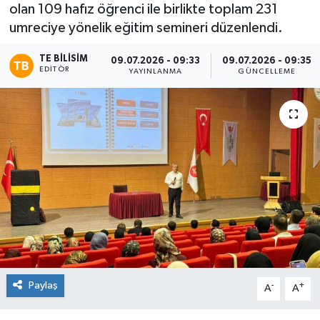
olan 109 hafız öğrenci ile birlikte toplam 231
umreciye yönelik eğitim semineri düzenlendi.
TE BILISIM
09.07.2026 - 09:33
09.07.2026 - 09:35
EDITÖR
YAYINLANMA
GÜNCELLEME
Paylaş
-
+
A
A