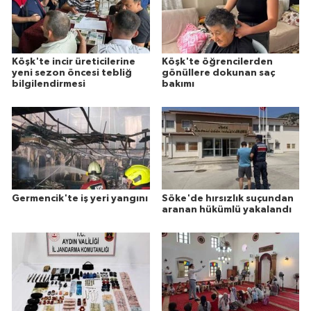
Köşk'te incir üreticilerine
Köşk'te öğrencilerden
yeni sezon öncesi tebliğ
gönüllere dokunan saç
bilgilendirmesi
bakımı
Germencik'te iş yeri yangını
Söke'de hırsızlık suçundan
aranan hükümlü yakalandı