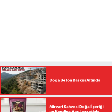
Doğa Beton Baskısı Altında
Mirvari Kahvesi Doğal İçeriği
ve Kendine Has Lezzetiyle