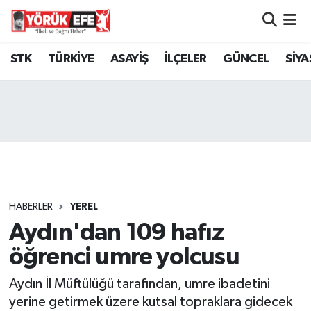
Aydın Nöbetçi Eczaneler
STK
TÜRKİYE
ASAYİŞ
İLÇELER
GÜNCEL
SİYA
Aydın Hava Durumu
AYDIN Namaz Vakitleri
Aydın Trafik Yoğunluk Haritası
Süper Lig Puan Durumu ve Fikstür
HABERLER
YEREL
Aydın'dan 109 hafız
Tüm Manşetler
öğrenci umre yolcusu
Son Dakika Haberleri
Aydın İl Müftülüğü tarafından, umre ibadetini
Haber Arşivi
yerine getirmek üzere kutsal topraklara gidecek