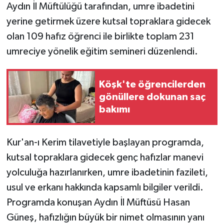
Aydın İl Müftülüğü tarafından, umre ibadetini
yerine getirmek üzere kutsal topraklara gidecek
olan 109 hafız öğrenci ile birlikte toplam 231
umreciye yönelik eğitim semineri düzenlendi.
Köşk'te öğrencilerden
gönüllere dokunan saç
bakımı
Kur'an-ı Kerim tilavetiyle başlayan programda,
kutsal topraklara gidecek genç hafızlar manevi
yolculuğa hazırlanırken, umre ibadetinin fazileti,
usul ve erkanı hakkında kapsamlı bilgiler verildi.
Programda konuşan Aydın İl Müftüsü Hasan
Güneş, hafızlığın büyük bir nimet olmasının yanı