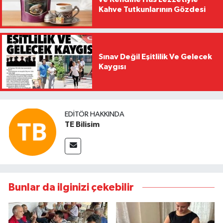
Kahve Tutkunlarının Gözdesi
Sınav Değil Eşitlilik Ve Gelecek
Kaygısı
EDITÖR HAKKINDA
TE Bilisim
Bunlar da ilginizi çekebilir