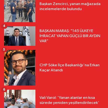
Başkan Zencirci, yanan mağazada
incelemelerde bulundu
4
BAŞKAN MARAŞ: "145 ÜLKEYE
İHRACAT YAPAN GÜÇLÜ BİR AYDIN
VAR"
5
CHP Söke İlçe Başkanlığı'na Erkan
Kaçar Atandı
6
Vali Varol: 'Yanan alanlar en kısa
sürede yeniden yeşillendirilecek'