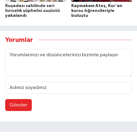
Kuşadası sahilinde seri
Kaymakam Ateş, Kur'an
hırsızlık şüphelisi suçüstü
kursu öğrencileriyle
yakalandı
buluştu
Yorumlar
Gönder