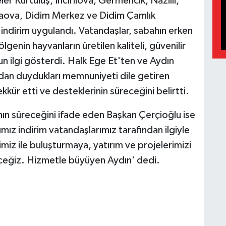
ler Kurtuluş, İncirliova, Germencik, Nazilli,
aova, Didim Merkez ve Didim Çamlık
 indirim uygulandı. Vatandaşlar, sabahın erken
lgenin hayvanların üretilen kaliteli, güvenilir
un ilgi gösterdi. Halk Ege Et'ten ve Aydın
ndan duydukları memnuniyeti dile getiren
kür etti ve desteklerinin süreceğini belirtti.
nın süreceğini ifade eden Başkan Çerçioğlu ise
ız indirim vatandaşlarımız tarafından ilgiyle
imiz ile buluşturmaya, yatırım ve projelerimizi
eğiz. Hizmetle büyüyen Aydın' dedi.