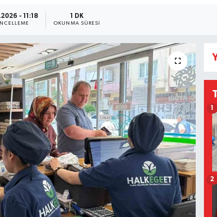
2026 - 11:18
1 DK
NCELLEME
OKUNMA SÜRESI
Y
1
2