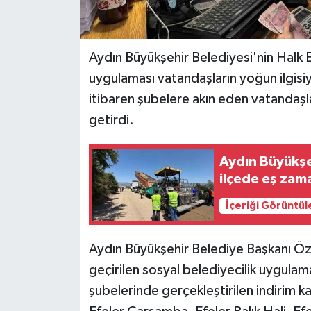
Aydın Büyükşehir Belediyesi'nin Halk 
uygulaması vatandaşların yoğun ilgisiy
itibaren şubelere akın eden vatandaşl
getirdi.
Aydın Büyükşeh
ilçede eş zama
İçeriği Görüntül
Aydın Büyükşehir Belediye Başkanı Ö
geçirilen sosyal belediyecilik uygula
şubelerinde gerçekleştirilen indirim 