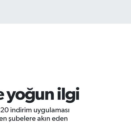
COIN
944,08
%-0.18
 yoğun ilgi
 20 indirim uygulaması
ren şubelere akın eden