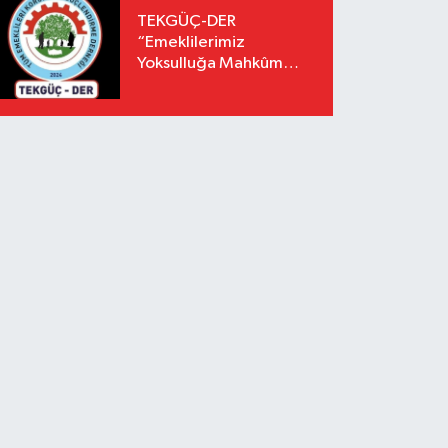
TEKGÜÇ-DER
“Emeklilerimiz
Yoksulluğa Mahkûm
Edilemez”