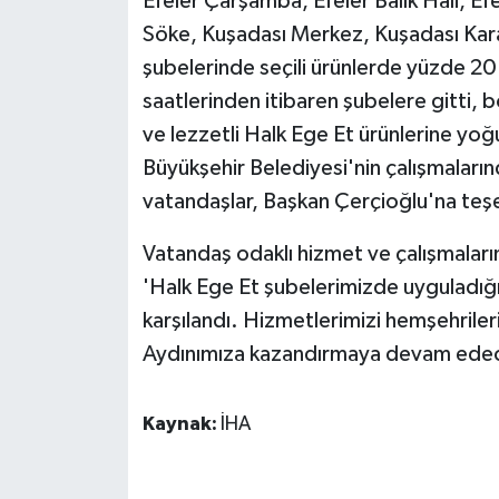
Efeler Çarşamba, Efeler Balık Hali, Efe
Söke, Kuşadası Merkez, Kuşadası Kar
şubelerinde seçili ürünlerde yüzde 20
saatlerinden itibaren şubelere gitti, bö
ve lezzetli Halk Ege Et ürünlerine yoğ
Büyükşehir Belediyesi'nin çalışmaları
vatandaşlar, Başkan Çerçioğlu'na teşek
Vatandaş odaklı hizmet ve çalışmaları
'Halk Ege Et şubelerimizde uyguladığım
karşılandı. Hizmetlerimizi hemşehriler
Aydınımıza kazandırmaya devam edec
Kaynak:
İHA