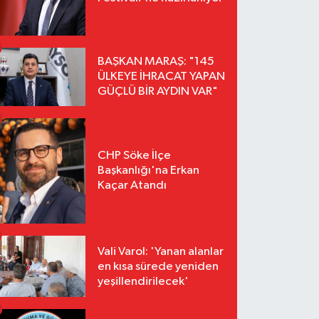
BAŞKAN MARAŞ: "145
ÜLKEYE İHRACAT YAPAN
GÜÇLÜ BİR AYDIN VAR"
CHP Söke İlçe
Başkanlığı'na Erkan
Kaçar Atandı
Vali Varol: 'Yanan alanlar
en kısa sürede yeniden
yeşillendirilecek'