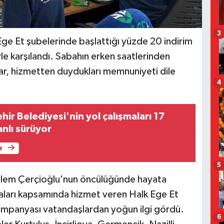
3
Ege Et şubelerinde başlattığı yüzde 20 indirim
le karşılandı. Sabahın erken saatlerinden
ar, hizmetten duydukları memnuniyeti dile
4
ir Belediyesi'nin yol çalışmaları 17
nlı sürüyor
e
5
zlem Çerçioğlu'nun öncülüğünde hayata
maları kapsamında hizmet veren Halk Ege Et
kampanyası vatandaşlardan yoğun ilgi gördü.
6