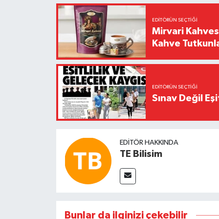
EDITÖRÜN SEÇTIĞI
Mirvari Kahves
Kahve Tutkunl
EDITÖRÜN SEÇTIĞI
Sınav Değil Eşi
EDITÖR HAKKINDA
TE Bilisim
Bunlar da ilginizi çekebilir