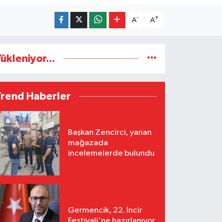
-
+
A
A
ükleniyor...
Trend Haberler
Başkan Zencirci, yanan
mağazada
incelemelerde bulundu
Germencik, 22. İncir
Festivali'ne hazırlanıyor