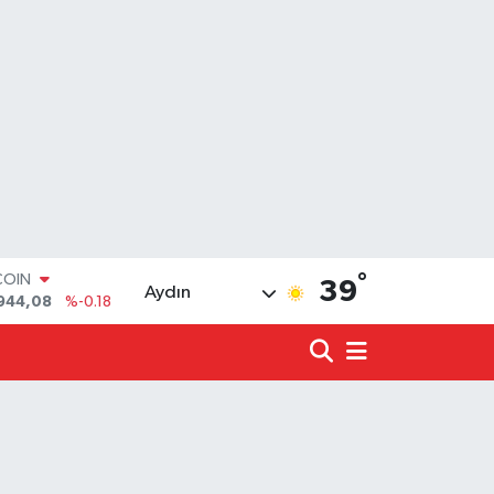
°
LAR
39
Aydın
7436
%0.18
RO
2510
%0.32
RLİN
4811
%0.38
LTIN
0.55
%0.03
T100
779
%-14