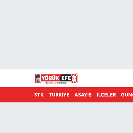
Aydın Nöbetçi Eczaneler
Aydın Hava Durumu
AYDIN Namaz Vakitleri
Aydın Trafik Yoğunluk Haritası
Süper Lig Puan Durumu ve Fikstür
STK
TÜRKİYE
ASAYİŞ
İLÇELER
GÜN
Tüm Manşetler
Son Dakika Haberleri
Haber Arşivi