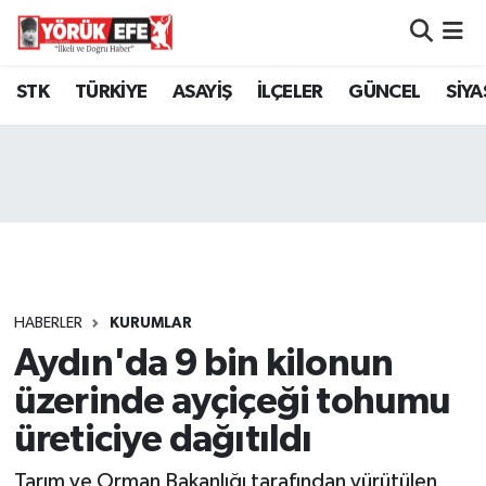
Aydın Nöbetçi Eczaneler
STK
TÜRKİYE
ASAYİŞ
İLÇELER
GÜNCEL
SİYA
Aydın Hava Durumu
AYDIN Namaz Vakitleri
Aydın Trafik Yoğunluk Haritası
Süper Lig Puan Durumu ve Fikstür
HABERLER
KURUMLAR
Aydın'da 9 bin kilonun
Tüm Manşetler
üzerinde ayçiçeği tohumu
Son Dakika Haberleri
üreticiye dağıtıldı
Haber Arşivi
Tarım ve Orman Bakanlığı tarafından yürütülen