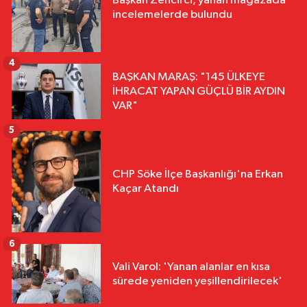
Başkan Zencirci, yanan mağazada
incelemelerde bulundu
4
BAŞKAN MARAŞ: "145 ÜLKEYE
İHRACAT YAPAN GÜÇLÜ BİR AYDIN
VAR"
5
CHP Söke İlçe Başkanlığı'na Erkan
Kaçar Atandı
6
Vali Varol: 'Yanan alanlar en kısa
sürede yeniden yeşillendirilecek'