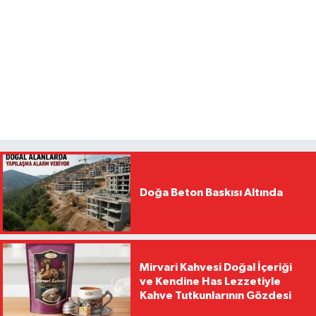
Doğa Beton Baskısı Altında
Mirvari Kahvesi Doğal İçeriği
ve Kendine Has Lezzetiyle
Kahve Tutkunlarının Gözdesi