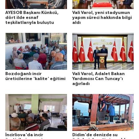
AYESOB Başkanı Künkcü,
Vali Varol, yeni stadyumun
dört ilde esnaf
yapım süreci hakkında bilgi
teşkilatlarıyla buluştu
aldı
Bozdoğanlı incir
Vali Varol, Adalet Bakan
üreticilerine 'kalite' eğitimi
Yardımcısı Can Tuncay'ı
ağırladı
İncirliova'da incir
Didim'de denizde su