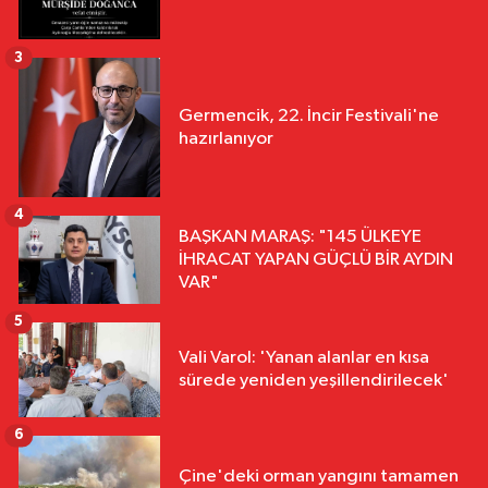
3
Germencik, 22. İncir Festivali'ne
hazırlanıyor
4
BAŞKAN MARAŞ: "145 ÜLKEYE
İHRACAT YAPAN GÜÇLÜ BİR AYDIN
VAR"
5
Vali Varol: 'Yanan alanlar en kısa
sürede yeniden yeşillendirilecek'
6
Çine'deki orman yangını tamamen