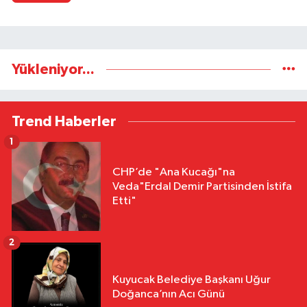
Yükleniyor...
Trend Haberler
1
CHP’de "Ana Kucağı"na
Veda"Erdal Demir Partisinden İstifa
Etti"
2
Kuyucak Belediye Başkanı Uğur
Doğanca’nın Acı Günü