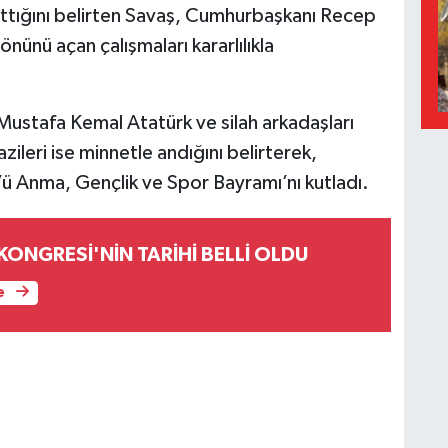
attığını belirten Savaş, Cumhurbaşkanı Recep
nünü açan çalışmaları kararlılıkla
ustafa Kemal Atatürk ve silah arkadaşları
ileri ise minnetle andığını belirterek,
’ü Anma, Gençlik ve Spor Bayramı’nı kutladı.
 KONGRESİ'NİN TARİHİ BELLİ OLDU
e