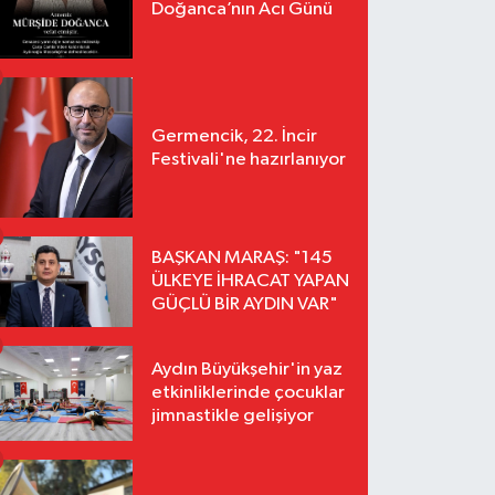
Doğanca’nın Acı Günü
Germencik, 22. İncir
Festivali'ne hazırlanıyor
BAŞKAN MARAŞ: "145
ÜLKEYE İHRACAT YAPAN
GÜÇLÜ BİR AYDIN VAR"
Aydın Büyükşehir'in yaz
etkinliklerinde çocuklar
jimnastikle gelişiyor