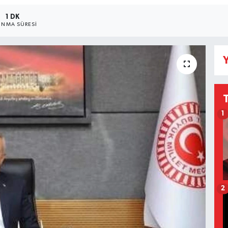
1 DK
NMA SÜRESI
Y
1
2