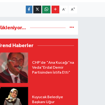
-
+
A
A
ükleniyor...
Trend Haberler
CHP’de "Ana Kucağı"na
Veda"Erdal Demir
Partisinden İstifa Etti"
Kuyucak Belediye
Başkanı Uğur