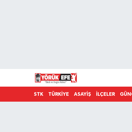
Aydın Nöbetçi Eczaneler
Aydın Hava Durumu
AYDIN Namaz Vakitleri
Aydın Trafik Yoğunluk Haritası
Süper Lig Puan Durumu ve Fikstür
STK
TÜRKİYE
ASAYİŞ
İLÇELER
GÜN
Tüm Manşetler
Son Dakika Haberleri
Haber Arşivi