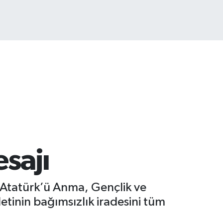
TCOIN
.475,47
%0.66
esajı
 Atatürk’ü Anma, Gençlik ve
tinin bağımsızlık iradesini tüm