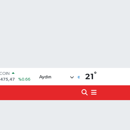
°
LAR
21
Aydın
,5971
%0.05
RO
,1336
%0.18
ERLİN
,2534
%0.22
ALTIN
27.85
%0.54
ST100
.703
%0