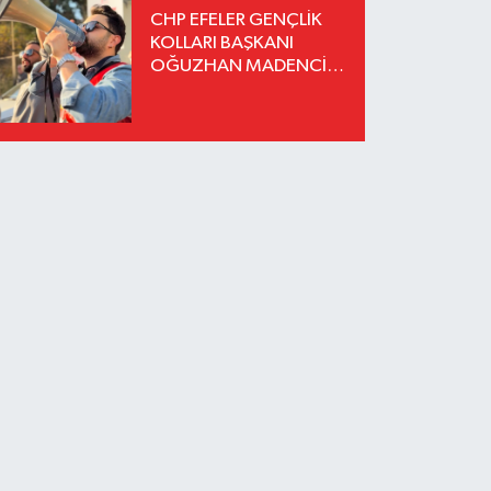
CHP EFELER GENÇLİK
KOLLARI BAŞKANI
OĞUZHAN MADENCİ
İSTİFA ETTİ YENİ
PARTİ'YE KATILDIĞINI
AÇIKLADI