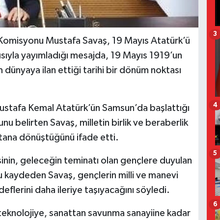
3
 Komisyonu Mustafa Savaş, 19 Mayıs Atatürk’ü
sıyla yayımladığı mesajda, 19 Mayıs 1919’un
m dünyaya ilan ettiği tarihi bir dönüm noktası
4
ustafa Kemal Atatürk’ün Samsun’da başlattığı
nu belirten Savaş, milletin birlik ve beraberlik
tana dönüştüğünü ifade etti.
5
inin, geleceğin teminatı olan gençlere duyulan
 kaydeden Savaş, gençlerin milli ve manevi
eflerini daha ileriye taşıyacağını söyledi.
6
teknolojiye, sanattan savunma sanayiine kadar