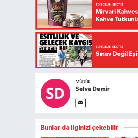
EDITÖRÜN SEÇTIĞI
Mirvari Kahves
Kahve Tutkunl
EDITÖRÜN SEÇTIĞI
Sınav Değil Eşi
MÜDÜR
Selva Demir
Bunlar da ilginizi çekebilir