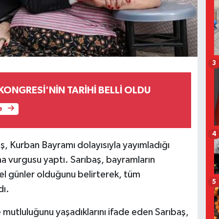
3
 KONGRESİ'NİN TARİHİ BELLİ OLDU
e
4
aş, Kurban Bayramı dolayısıyla yayımladığı
ma vurgusu yaptı. Sarıbaş, bayramların
l günler olduğunu belirterek, tüm
5
dı.
mutluluğunu yaşadıklarını ifade eden Sarıbaş,