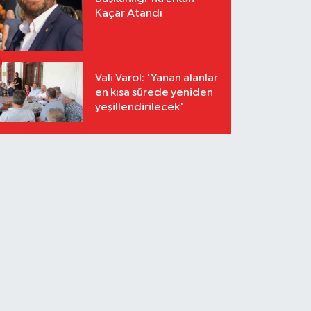
Kaçar Atandı
Vali Varol: 'Yanan alanlar
en kısa sürede yeniden
yeşillendirilecek'