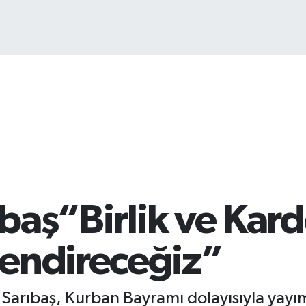
Bİ
13
ıbaş“Birlik ve Kar
endireceğiz”
a Sarıbaş, Kurban Bayramı dolayısıyla yayım