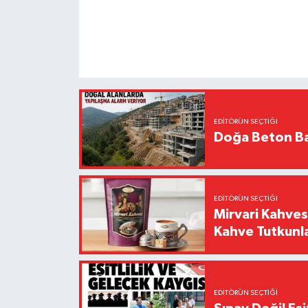
EDITÖRÜN SEÇTIĞI
Doğa Beton Ba
EDITÖRÜN SEÇTIĞI
Mirvari Kahves
Kahve Tutkunl
EDITÖRÜN SEÇTIĞI