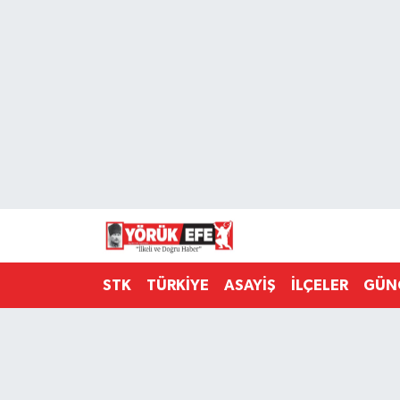
Aydın Nöbetçi Eczaneler
Aydın Hava Durumu
AYDIN Namaz Vakitleri
Aydın Trafik Yoğunluk Haritası
Süper Lig Puan Durumu ve Fikstür
STK
TÜRKİYE
ASAYİŞ
İLÇELER
GÜN
Tüm Manşetler
Son Dakika Haberleri
Haber Arşivi