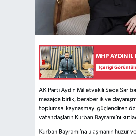
MHP AYDIN İL
İçeriği Görüntül
AK Parti Aydın Milletvekili Seda Sarıb
mesajda birlik, beraberlik ve dayanış
toplumsal kaynaşmayı güçlendiren öze
vatandaşların Kurban Bayramı’nı kutla
Kurban Bayramı’na ulaşmanın huzur ve 