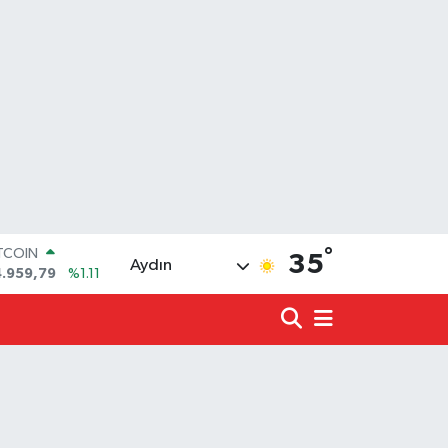
°
ITCOIN
35
Aydın
4.959,79
%1.11
OLAR
7,7436
%0.18
URO
5,2510
%0.32
ERLİN
,4811
%0.38
ALTIN
660.55
%0.03