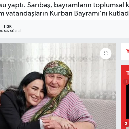
su yaptı. Sarıbaş, bayramların toplumsal 
m vatandaşların Kurban Bayramı’nı kutlad
1 DK
UNMA SÜRESI
Y
1
2