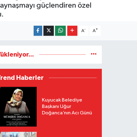
kaynaşmayı güçlendiren özel
ı.
-
+
A
A
ükleniyor...
Trend Haberler
Kuyucak Belediye
Başkanı Uğur
Doğanca’nın Acı Günü