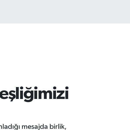
ST100
.779
%-14
deşliğimizi
ladığı mesajda birlik,