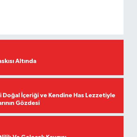
skısı Altında
i Doğal İçeriği ve Kendine Has Lezzetiyle
arının Gözdesi