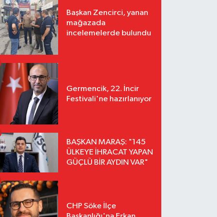
Başkan Zencirci, yanan
mağazada
incelemelerde bulundu
Germencik, 22. İncir
Festivali'ne hazırlanıyor
BAŞKAN MARAŞ: "145
ÜLKEYE İHRACAT YAPAN
GÜÇLÜ BİR AYDIN VAR"
CHP Söke İlçe
Başkanlığı'na Erkan