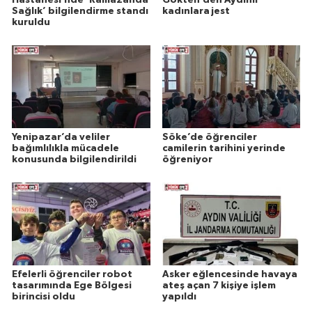
Sağlık’ bilgilendirme standı
kadınlara jest
kuruldu
Yenipazar’da veliler
Söke’de öğrenciler
bağımlılıkla mücadele
camilerin tarihini yerinde
konusunda bilgilendirildi
öğreniyor
Efelerli öğrenciler robot
Asker eğlencesinde havaya
tasarımında Ege Bölgesi
ateş açan 7 kişiye işlem
birincisi oldu
yapıldı