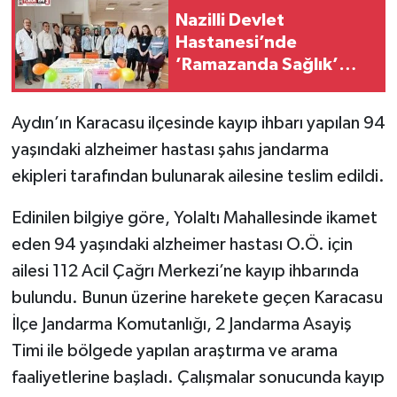
Nazilli Devlet
Hastanesi’nde
’Ramazanda Sağlık’
bilgilendirme standı
kuruldu
Aydın’ın Karacasu ilçesinde kayıp ihbarı yapılan 94
yaşındaki alzheimer hastası şahıs jandarma
ekipleri tarafından bulunarak ailesine teslim edildi.
Edinilen bilgiye göre, Yolaltı Mahallesinde ikamet
eden 94 yaşındaki alzheimer hastası O.Ö. için
ailesi 112 Acil Çağrı Merkezi’ne kayıp ihbarında
bulundu. Bunun üzerine harekete geçen Karacasu
İlçe Jandarma Komutanlığı, 2 Jandarma Asayiş
Timi ile bölgede yapılan araştırma ve arama
faaliyetlerine başladı. Çalışmalar sonucunda kayıp