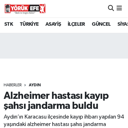
Aydın Nöbetçi Eczaneler
STK
TÜRKİYE
ASAYİŞ
İLÇELER
GÜNCEL
SİYA
Aydın Hava Durumu
AYDIN Namaz Vakitleri
Aydın Trafik Yoğunluk Haritası
Süper Lig Puan Durumu ve Fikstür
HABERLER
AYDIN
Alzheimer hastası kayıp
Tüm Manşetler
şahsı jandarma buldu
Son Dakika Haberleri
Aydın’ın Karacasu ilçesinde kayıp ihbarı yapılan 94
Haber Arşivi
yaşındaki alzheimer hastası şahıs jandarma