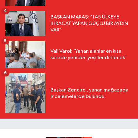
4
BAŞKAN MARAŞ: "145 ÜLKEYE
İHRACAT YAPAN GÜÇLÜ BİR AYDIN
VAR"
5
Vali Varol: 'Yanan alanlar en kısa
sürede yeniden yeşillendirilecek'
6
Başkan Zencirci, yanan mağazada
incelemelerde bulundu