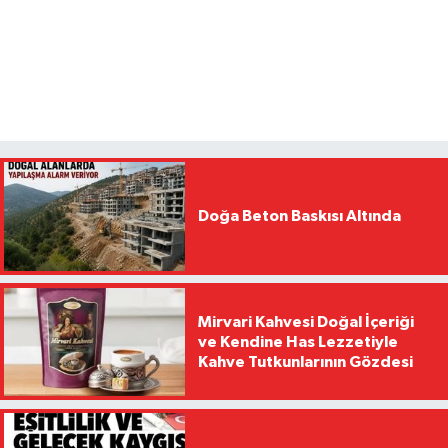
Doğa Beton Baskısı Altında
Mirvari Kahvesi Doğal İçeriği
ve Kendine Has Lezzetiyle
Kahve Tutkunlarının Gözdesi