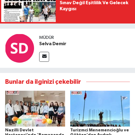
Sınav Değil Eşitlilik Ve Gelecek
Kaygısı
MÜDÜR
Selva Demir
Bunlar da ilginizi çekebilir
Nazilli Devlet
Turizmci Menemencioğlu ve
Hastanesi’nde ’Ramazanda
Gökten’den Aydınlı