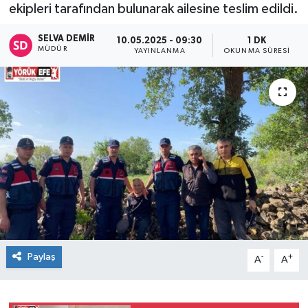
ekipleri tarafından bulunarak ailesine teslim edildi.
SELVA DEMIR
10.05.2025 - 09:30
1 DK
MÜDÜR
YAYINLANMA
OKUNMA SÜRESI
Paylaş
-
+
A
A